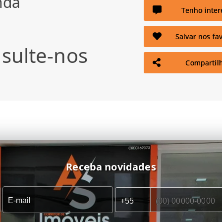
nda
Tenho inter
Salvar nos fav
sulte-nos
Compartil
Receba novidades