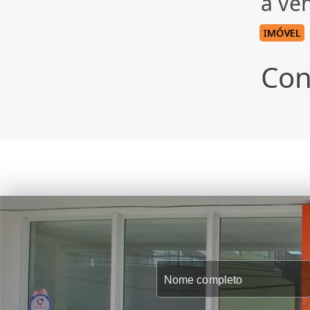
à ve
IMÓVEL
Con