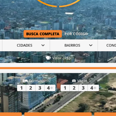
BUSCA COMPLETA
POR CÓDIGO
CIDADES
BAIRROS
CON
Valor (R$)
Dormitórios
Vagas
1
2
3
4
+
1
2
3
4
+