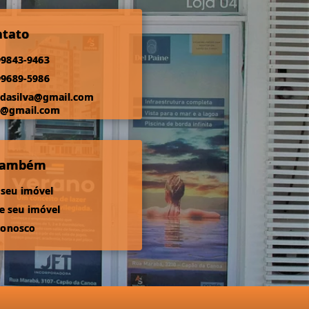
ntato
99843-9463
99689-5986
odasilva@gmail.com
s@gmail.com
 também
 seu imóvel
 seu imóvel
conosco