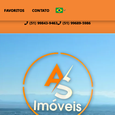
FAVORITOS
CONTATO
(51) 99843-9463
(51) 99689-5986