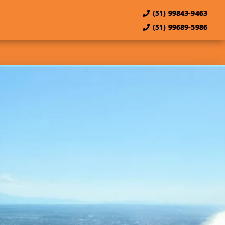
(51) 99843-9463
(51) 99689-5986