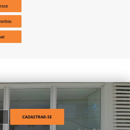
esse
oritos
har
CADASTRAR-SE