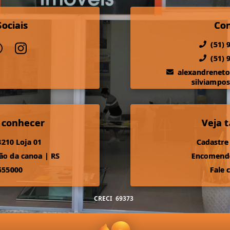
ociais
Co
(51) 
(51) 
alexandrenet
silviampo
 conhecer
Veja
210 Loja 01
Cadastre
ão da canoa
|
RS
Encomende
555000
Fale 
CRECI
69373