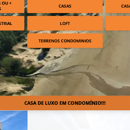
 OU +
CASAS
CAS
S
STRIAL
LOFT
TERRENOS CONDOMINIOS
CASA DE LUXO EM CONDOMÍNIO!!!