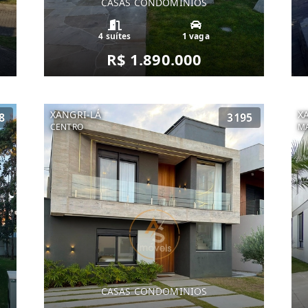
CASAS CONDOMINIOS
4 suítes
1 vaga
R$ 1.890.000
XANGRI-LÁ
X
8
3195
CENTRO
MA
CASAS CONDOMINIOS