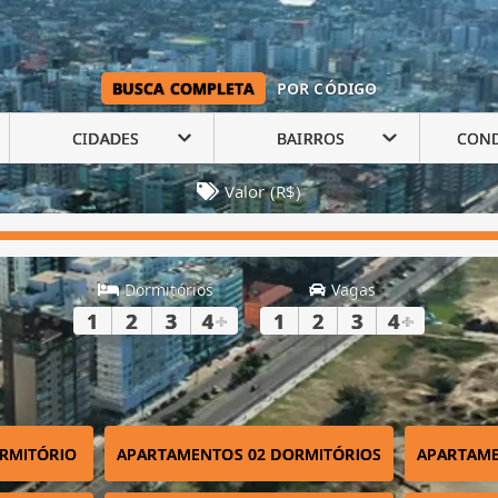
BUSCA COMPLETA
POR CÓDIGO
CIDADES
BAIRROS
CON
Valor (R$)
Dormitórios
Vagas
1
2
3
4
+
1
2
3
4
+
RMITÓRIO
APARTAMENTOS 02 DORMITÓRIOS
APARTAME