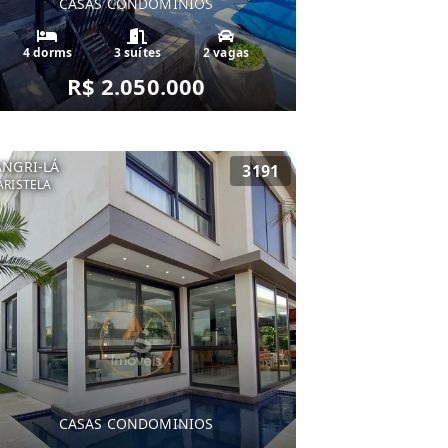
CASAS CONDOMINIOS
4 dorms
3 suítes
2 vagas
R$ 2.050.000
ANGRI-LÁ
3191
RISTELA
CASAS CONDOMINIOS