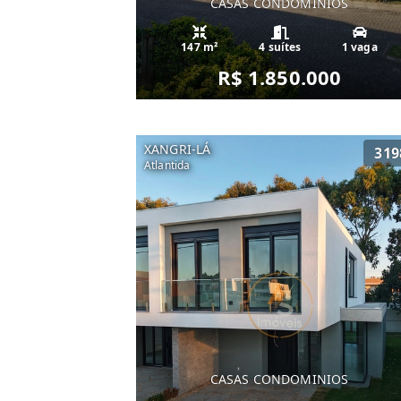
CASAS CONDOMINIOS
147 m²
4 suítes
1 vaga
R$ 1.850.000
XANGRI-LÁ
319
Atlantida
CASAS CONDOMINIOS