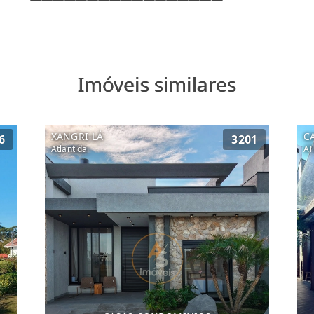
Imóveis similares
XANGRI-LÁ
C
6
3201
Atlantida
AT