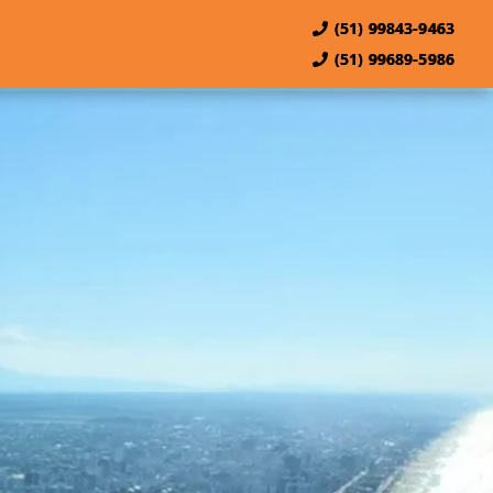
(51) 99843-9463
(51) 99689-5986