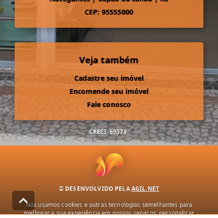
CEP: 95555000
Veja também
Cadastre seu imóvel
Encomende seu imóvel
Fale conosco
CRECI
69373
© DESENVOLVIDO PELA
AGIL.NET
Nós usamos cookies e outras tecnologias semelhantes para
melhorar a sua experiência em nossos serviços, personalizar