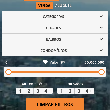
VENDA
ALUGUEL
CATEGORIAS
CIDADES
BAIRROS
CONDOMÍNIOS
0
Valor (R$)
50.000.000
Dormitórios
Vagas
1
2
3
4
+
1
2
3
4
+
LIMPAR FILTROS