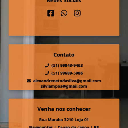
Redes Sociais
Contato
(51) 99843-9463
(51) 99689-5986
alexandrenetodasilva@gmail.com
silviampos@gmail.com
Venha nos conhecer
Rua Maraba 3210 Loja 01
Navegantes
|
Capão da canoa
|
RS