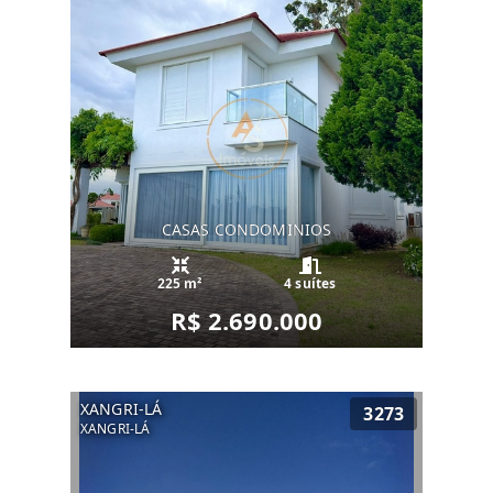
CASAS CONDOMINIOS
225 m²
4 suítes
R$ 2.690.000
XANGRI-LÁ
3273
XANGRI-LÁ