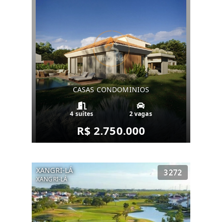
CASAS CONDOMINIOS
4 suítes
2 vagas
R$ 2.750.000
XANGRI-LÁ
3272
XANGRI-LÁ