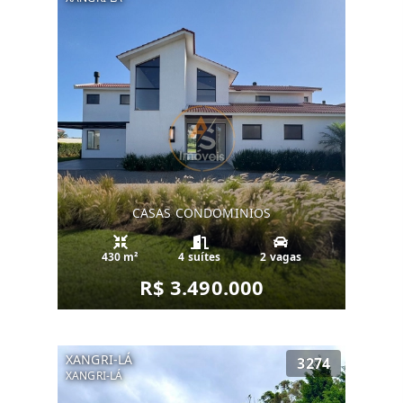
CASAS CONDOMINIOS
430 m²
4 suítes
2 vagas
R$ 3.490.000
XANGRI-LÁ
3274
XANGRI-LÁ