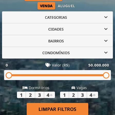
VENDA
ALUGUEL
CATEGORIAS
CIDADES
BAIRROS
CONDOMÍNIOS
0
Valor (R$)
50.000.000
Dormitórios
Vagas
1
2
3
4
+
1
2
3
4
+
LIMPAR FILTROS