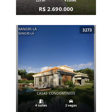
225 m²
4 suítes
R$ 2.690.000
XANGRI-LÁ
3273
XANGRI-LÁ
CASAS CONDOMINIOS
4 suítes
2 vagas