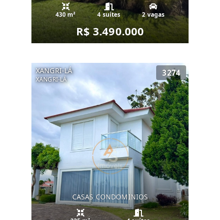
430 m²
4 suítes
2 vagas
R$ 3.490.000
XANGRI-LÁ
3274
XANGRI-LÁ
CASAS CONDOMINIOS