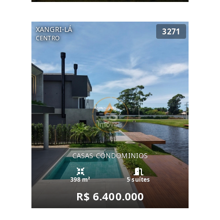
XANGRI-LÁ
3271
CENTRO
CASAS CONDOMINIOS
398 m²
5 suítes
R$ 6.400.000