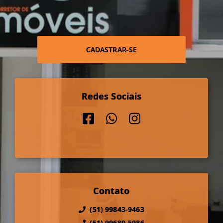
CADASTRAR-SE
Redes Sociais
Contato
(51) 99843-9463
(51) 99689-5986