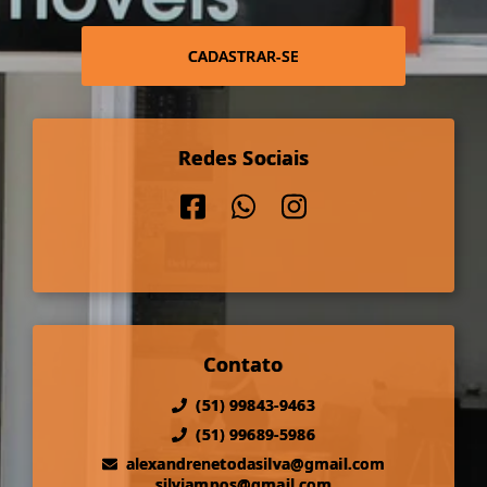
CADASTRAR-SE
Redes Sociais
Contato
(51) 99843-9463
(51) 99689-5986
alexandrenetodasilva@gmail.com
silviampos@gmail.com