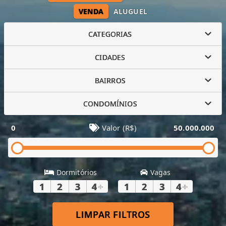
VENDA
ALUGUEL
CATEGORIAS
CIDADES
BAIRROS
CONDOMÍNIOS
0
Valor (R$)
50.000.000
Dormitórios
Vagas
1
2
3
4
+
1
2
3
4
+
LIMPAR FILTROS