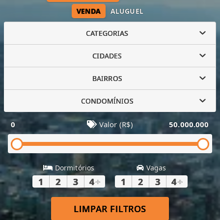
VENDA
ALUGUEL
CATEGORIAS
CIDADES
BAIRROS
CONDOMÍNIOS
0
Valor (R$)
50.000.000
Dormitórios
Vagas
1
2
3
4
+
1
2
3
4
+
LIMPAR FILTROS