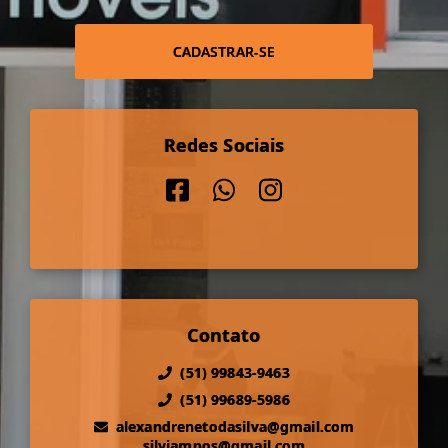
CADASTRAR-SE
Redes Sociais
Contato
(51) 99843-9463
(51) 99689-5986
alexandrenetodasilva@gmail.com
silviampos@gmail.com