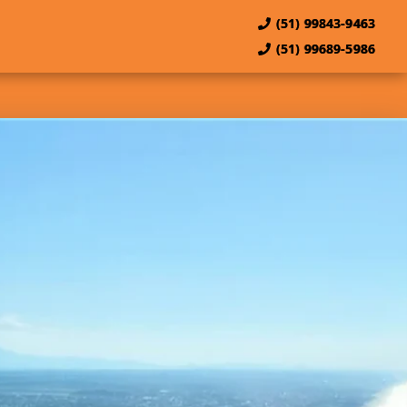
(51) 99843-9463
(51) 99689-5986