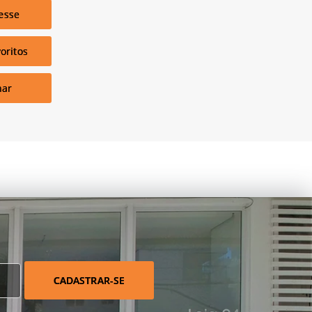
esse
oritos
har
CADASTRAR-SE