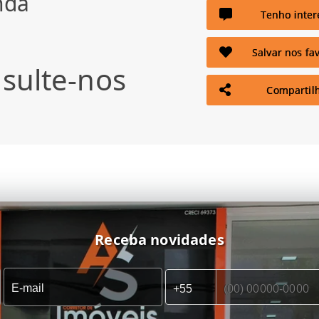
nda
Tenho inter
Salvar nos fav
sulte-nos
Compartil
Receba novidades