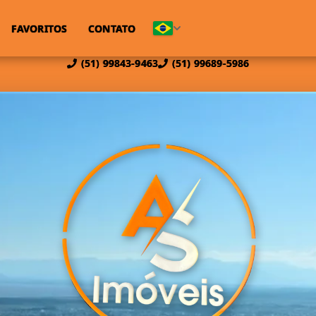
FAVORITOS
CONTATO
(51) 99843-9463
(51) 99689-5986