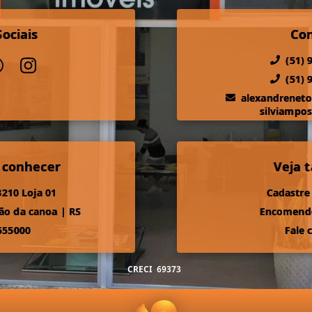
ociais
Co
(51) 
(51) 
alexandrenet
silviampo
 conhecer
Veja
210 Loja 01
Cadastre
ão da canoa
|
RS
Encomende
555000
Fale 
CRECI
69373