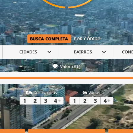
BUSCA COMPLETA
POR CÓDIGO
CIDADES
BAIRROS
CON
Valor (R$)
Dormitórios
Vagas
1
2
3
4
+
1
2
3
4
+