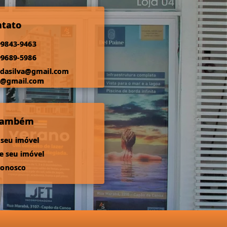
ntato
99843-9463
99689-5986
odasilva@gmail.com
s@gmail.com
 também
 seu imóvel
 seu imóvel
conosco