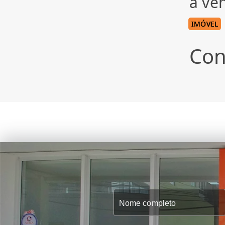
à ve
IMÓVEL
Con