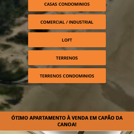
CASAS CONDOMINIOS
COMERCIAL / INDUSTRIAL
LOFT
TERRENOS
TERRENOS CONDOMINIOS
ÓTIMO APARTAMENTO À VENDA EM CAPÃO DA
CANOA!⁣