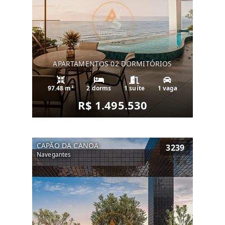
APARTAMENTOS 02 DORMITÓRIOS
97.48 m²
2 dorms
1 suíte
1 vaga
R$ 1.495.530
CAPÃO DA CANOA
3239
Navegantes