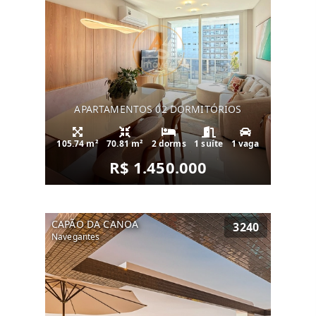
APARTAMENTOS 02 DORMITÓRIOS
105.74 m²
70.81 m²
2 dorms
1 suíte
1 vaga
R$ 1.450.000
CAPÃO DA CANOA
3240
Navegantes