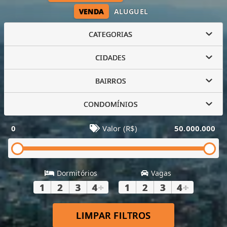
VENDA
ALUGUEL
CATEGORIAS
CIDADES
BAIRROS
CONDOMÍNIOS
0
Valor (R$)
50.000.000
Dormitórios
Vagas
1
2
3
4
+
1
2
3
4
+
LIMPAR FILTROS