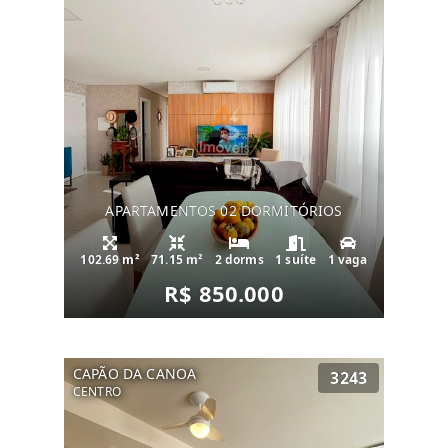
APARTAMENTOS 02 DORMITÓRIOS
102.69 m²
71.15 m²
2 dorms
1 suíte
1 vaga
R$ 850.000
CAPÃO DA CANOA
3243
CENTRO