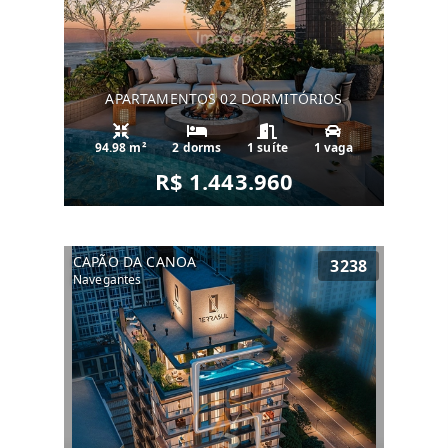
APARTAMENTOS 02 DORMITÓRIOS
94.98 m²
2 dorms
1 suíte
1 vaga
R$ 1.443.960
CAPÃO DA CANOA
3238
Navegantes