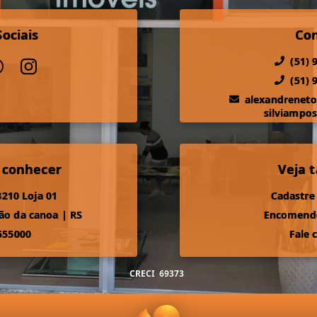
ociais
Co
(51) 
(51) 
alexandrenet
silviampo
 conhecer
Veja
210 Loja 01
Cadastre
ão da canoa
|
RS
Encomende
555000
Fale 
CRECI
69373