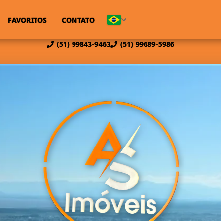
FAVORITOS
CONTATO
(51) 99843-9463
(51) 99689-5986