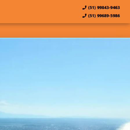
(51) 99843-9463
(51) 99689-5986