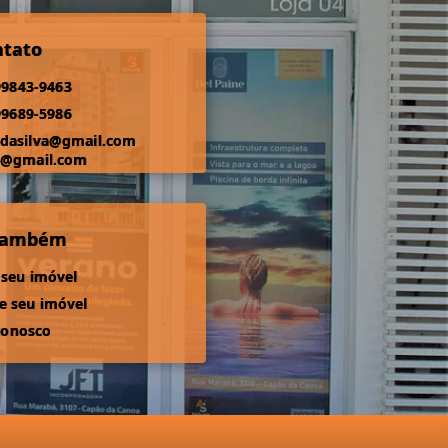
ntato
99843-9463
99689-5986
odasilva@gmail.com
s@gmail.com
 também
 seu imóvel
 seu imóvel
conosco