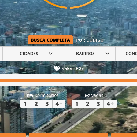
BUSCA COMPLETA
POR CÓDIGO
CIDADES
BAIRROS
CON
Valor (R$)
Dormitórios
Vagas
1
2
3
4
+
1
2
3
4
+