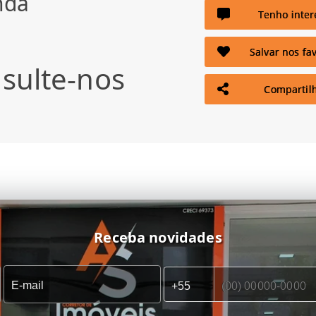
nda
Tenho inter
Salvar nos fav
sulte-nos
Compartil
Receba novidades