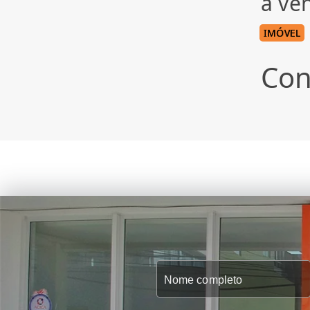
à ve
IMÓVEL
Con