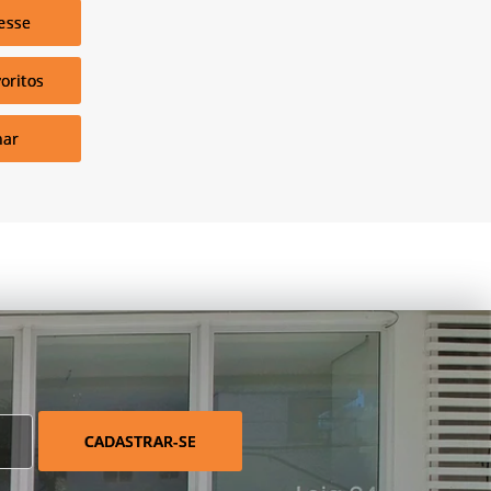
esse
oritos
har
CADASTRAR-SE