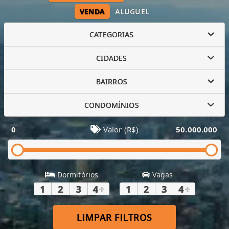
VENDA
ALUGUEL
CATEGORIAS
CIDADES
BAIRROS
CONDOMÍNIOS
0
Valor (R$)
50.000.000
Dormitórios
Vagas
1
2
3
4
+
1
2
3
4
+
LIMPAR FILTROS