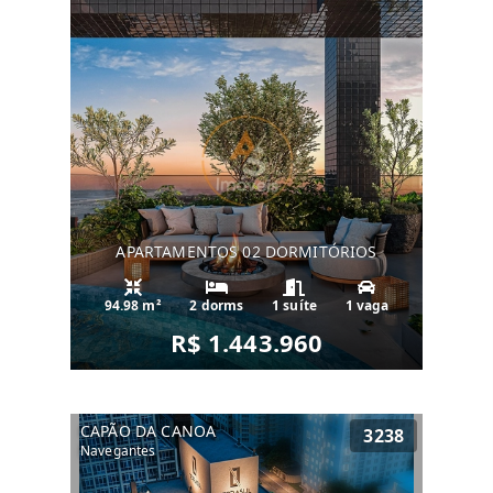
APARTAMENTOS 02 DORMITÓRIOS
94.98 m²
2 dorms
1 suíte
1 vaga
R$ 1.443.960
CAPÃO DA CANOA
3238
Navegantes