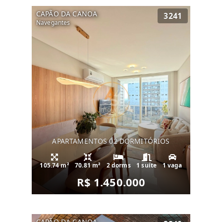
CAPÃO DA CANOA
3241
Navegantes
APARTAMENTOS 02 DORMITÓRIOS
105.74 m²
70.81 m²
2 dorms
1 suíte
1 vaga
R$ 1.450.000
CAPÃO DA CANOA