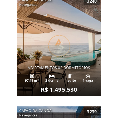
3240
Navegantes
APARTAMENTOS 02 DORMITÓRIOS
97.48 m²
2 dorms
1 suíte
1 vaga
R$ 1.495.530
CAPÃO DA CANOA
3239
Navegantes