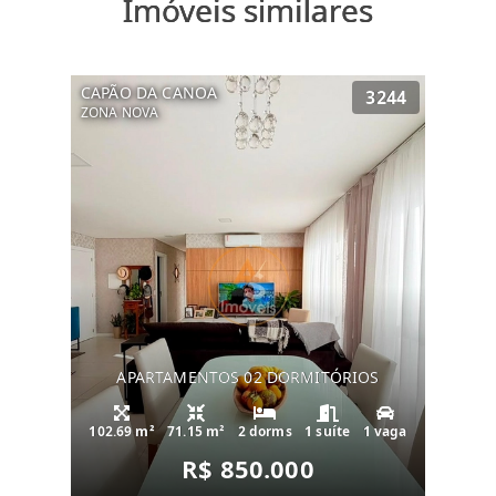
Imóveis similares
CAPÃO DA CANOA
3244
ZONA NOVA
APARTAMENTOS 02 DORMITÓRIOS
102.69 m²
71.15 m²
2 dorms
1 suíte
1 vaga
R$ 850.000