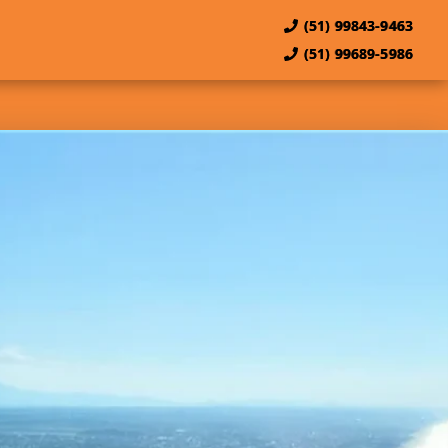
(51) 99843-9463
(51) 99689-5986