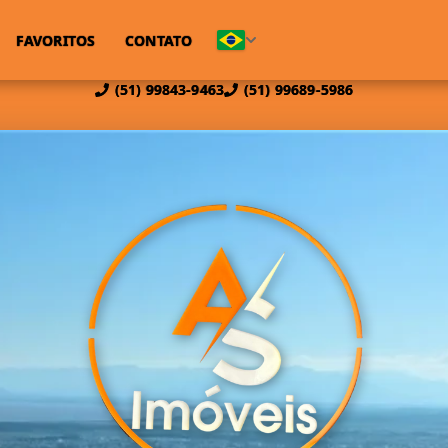
FAVORITOS
CONTATO
(51) 99843-9463
(51) 99689-5986