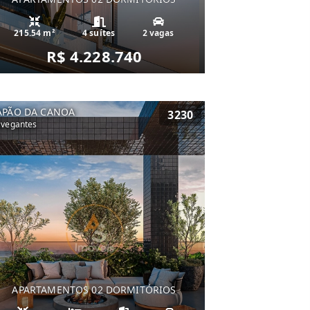
215.54 m²
4 suítes
2 vagas
R$ 4.228.740
APÃO DA CANOA
3230
vegantes
APARTAMENTOS 02 DORMITÓRIOS