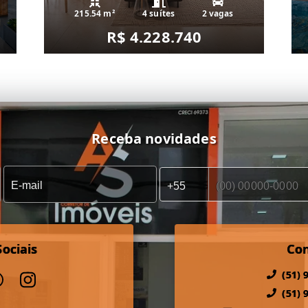
215.54 m²
4 suítes
2 vagas
R$ 4.228.740
Receba novidades
ociais
Co
(51) 
(51) 