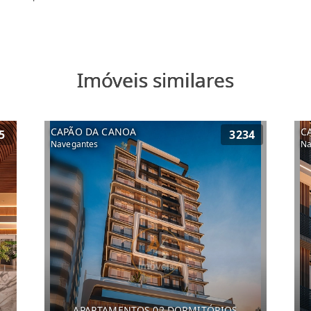
Imóveis similares
CAPÃO DA CANOA
C
5
3234
Navegantes
Na
APARTAMENTOS 02 DORMITÓRIOS