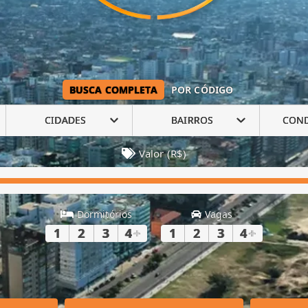
BUSCA COMPLETA
POR CÓDIGO
CIDADES
BAIRROS
CON
Valor (R$)
Dormitórios
Vagas
1
2
3
4
+
1
2
3
4
+