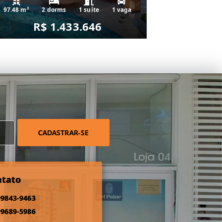
97.48 m²
2 dorms
1 suíte
1 vaga
R$ 1.433.646
CADASTRAR-SE
ntato
99843-9463
99689-5986