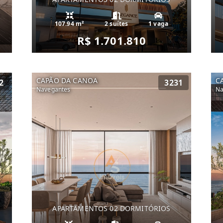
107.94 m²
2 suítes
1 vaga
R$ 1.701.810
CAPÃO DA CANOA
C
2
3231
Navegantes
Na
APARTAMENTOS 02 DORMITÓRIOS