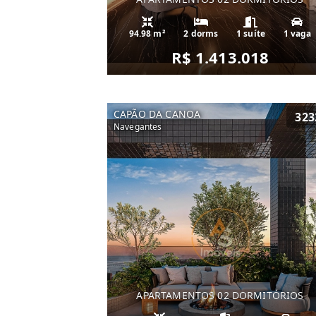
94.98 m²
2 dorms
1 suíte
1 vaga
R$ 1.413.018
CAPÃO DA CANOA
323
Navegantes
APARTAMENTOS 02 DORMITÓRIOS