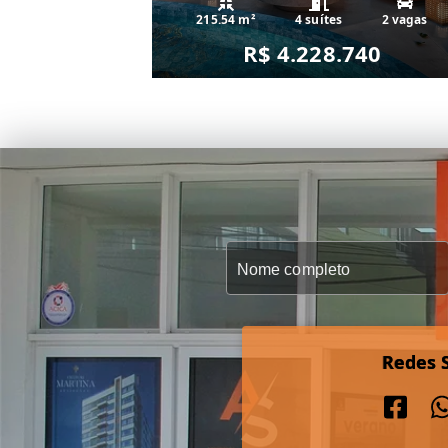
215.54 m²
4 suítes
2 vagas
R$ 4.228.740
Redes S