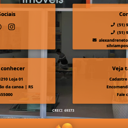
ociais
Co
(51) 
(51) 
alexandrenet
silviampo
 conhecer
Veja
210 Loja 01
Cadastre
ão da canoa
|
RS
Encomende
555000
Fale 
CRECI
69373