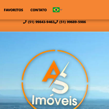
FAVORITOS
CONTATO
(51) 99843-9463
(51) 99689-5986