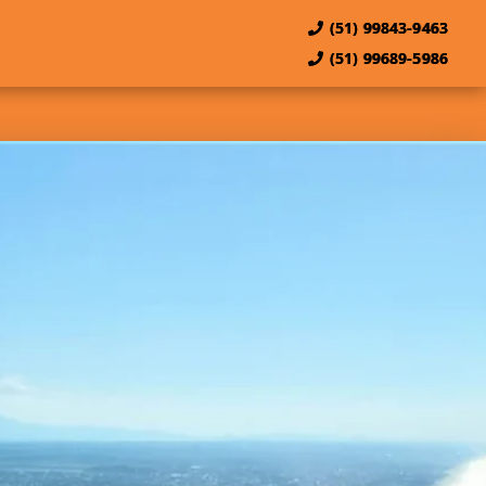
(51) 99843-9463
(51) 99689-5986