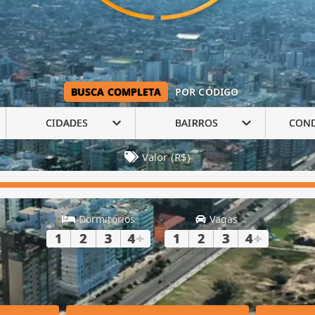
BUSCA COMPLETA
POR CÓDIGO
CIDADES
BAIRROS
CON
Valor (R$)
Dormitórios
Vagas
1
2
3
4
+
1
2
3
4
+