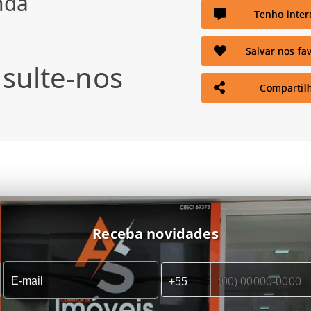
nda
Tenho inter
Salvar nos fav
sulte-nos
Compartil
Receba novidades