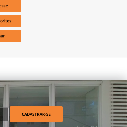
esse
oritos
har
CADASTRAR-SE