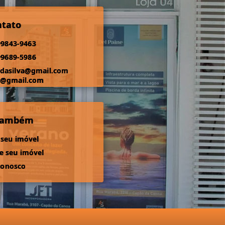
ntato
99843-9463
99689-5986
odasilva@gmail.com
s@gmail.com
 também
 seu imóvel
 seu imóvel
conosco