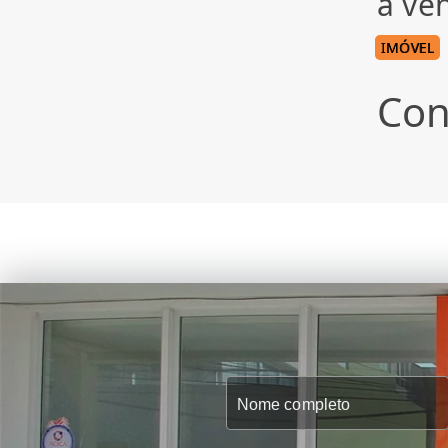
à ve
IMÓVEL
Con