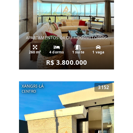
APARTAMENTOS 04 OU + DORMITÓRIOS
260 m²
4 dorms
1 suíte
1 vaga
R$ 3.800.000
XANGRI-LÁ
3152
CENTRO