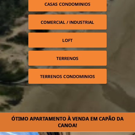
CASAS CONDOMINIOS
COMERCIAL / INDUSTRIAL
LOFT
TERRENOS
TERRENOS CONDOMINIOS
ÓTIMO APARTAMENTO À VENDA EM CAPÃO DA
CANOA!⁣