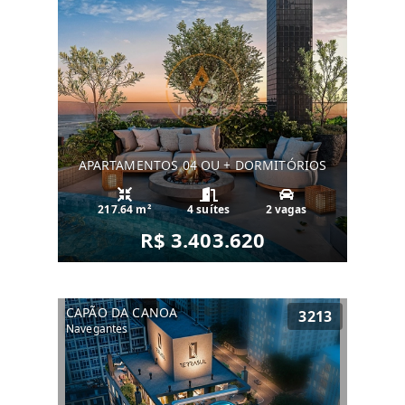
APARTAMENTOS 04 OU + DORMITÓRIOS
217.64 m²
4 suítes
2 vagas
R$ 3.403.620
CAPÃO DA CANOA
3213
Navegantes