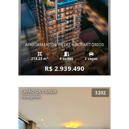
APARTAMENTOS 04 OU + DORMITÓRIOS
218.23 m²
4 suítes
2 vagas
R$ 2.939.490
CAPÃO DA CANOA
3202
Navegantes