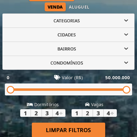
VENDA
ALUGUEL
CATEGORIAS
CIDADES
BAIRROS
CONDOMÍNIOS
0
Valor (R$)
50.000.000
Dormitórios
Vagas
1
2
3
4
+
1
2
3
4
+
LIMPAR FILTROS