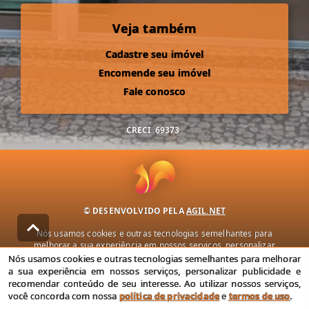
Veja também
Cadastre seu imóvel
Encomende seu imóvel
Fale conosco
CRECI
69373
© DESENVOLVIDO PELA
AGIL.NET
Nós usamos cookies e outras tecnologias semelhantes para
melhorar a sua experiência em nossos serviços, personalizar
publicidade e recomendar conteúdo de seu interesse. Ao utilizar
Nós usamos cookies e outras tecnologias semelhantes para melhorar
nossos serviços, você concorda com nossa política de privacidade e
a sua experiência em nossos serviços, personalizar publicidade e
termos de uso.
recomendar conteúdo de seu interesse. Ao utilizar nossos serviços,
você concorda com nossa
política de privacidade
e
termos de uso
.
Política de Privacidade
Termos de uso