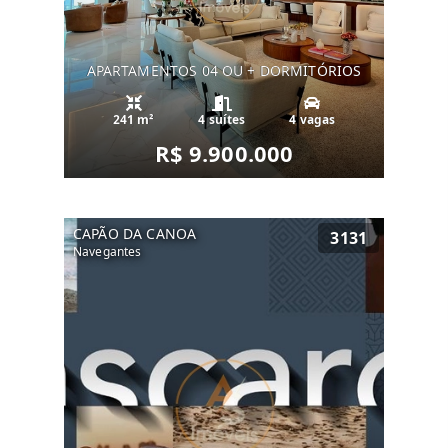
APARTAMENTOS 04 OU + DORMITÓRIOS
241 m²
4 suítes
4 vagas
R$ 9.900.000
CAPÃO DA CANOA
3131
Navegantes