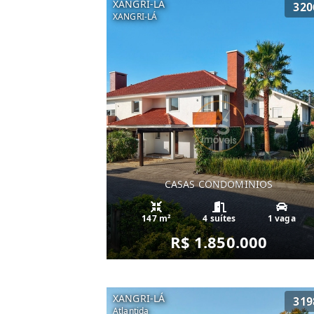
XANGRI-LÁ
320
XANGRI-LÁ
CASAS CONDOMINIOS
147 m²
4 suítes
1 vaga
R$ 1.850.000
XANGRI-LÁ
319
Atlantida