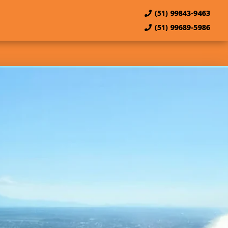
(51) 99843-9463
(51) 99689-5986