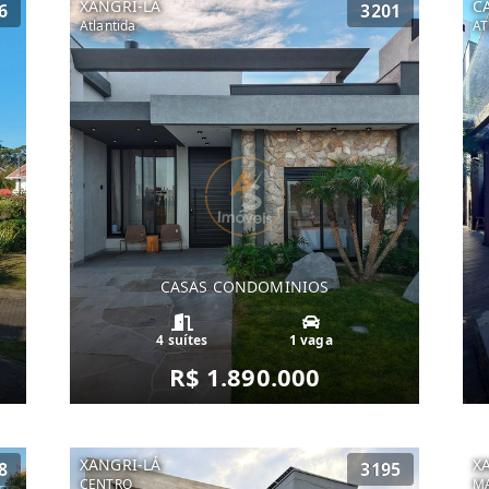
XANGRI-LÁ
C
6
3201
Atlantida
AT
CASAS CONDOMINIOS
4 suítes
1 vaga
R$ 1.890.000
XANGRI-LÁ
X
8
3195
CENTRO
MA