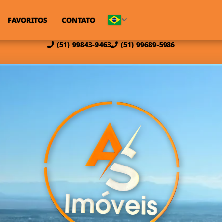
FAVORITOS
CONTATO
(51) 99843-9463
(51) 99689-5986