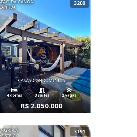
APÃO DA CANOA
3200
LÂNTIDA
CASAS CONDOMINIOS
4 dorms
3 suítes
2 vagas
R$ 2.050.000
ANGRI-LÁ
3191
RISTELA