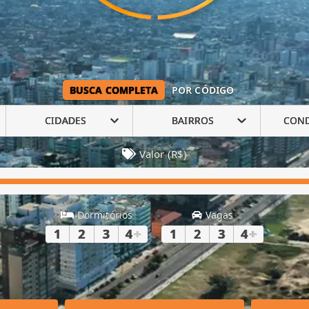
BUSCA COMPLETA
POR CÓDIGO
CIDADES
BAIRROS
CON
Valor (R$)
Dormitórios
Vagas
1
2
3
4
+
1
2
3
4
+