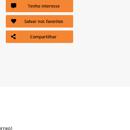
Tenho interesse
Salvar nos favoritos
Compartilhar
érreo)