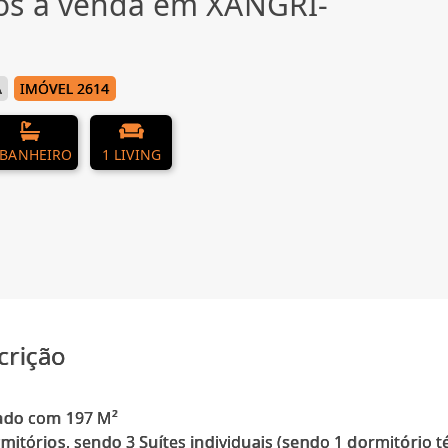
os à venda em XANGRI-
Á
IMÓVEL 2614
 BANHEIRO
1 LIVING
crição
ado com 197 M²
mitórios, sendo 3 Suítes individuais (sendo 1 dormitório t