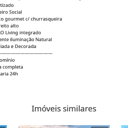
tizado
iro Social
o gourmet c/ churrasqueira
reito alto
O Living integrado
ente iluminação Natural
liada e Decorada
————————————
omínio
ra completa
Imóveis similares