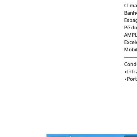
Clima
Banhe
Espaç
Pé di
AMPL
Excel
Mobi
——
Cond
▪️Inf