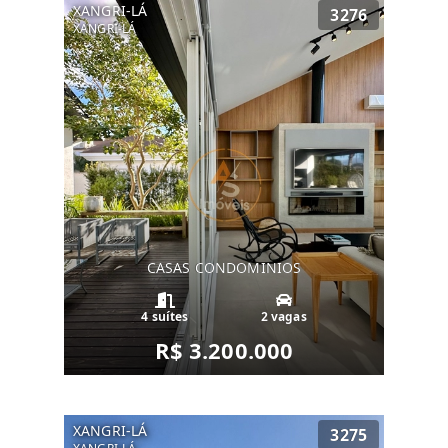
XANGRI-LÁ
3276
XANGRI-LÁ
CASAS CONDOMINIOS
4 suítes
2 vagas
R$ 3.200.000
XANGRI-LÁ
3275