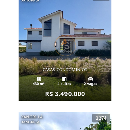
XANGRI-LÁ
CASAS CONDOMINIOS
430 m²
4 suítes
2 vagas
R$ 3.490.000
XANGRI-LÁ
3274
XANGRI-LÁ