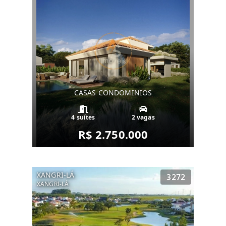
CASAS CONDOMINIOS
4 suítes
2 vagas
R$ 2.750.000
XANGRI-LÁ
3272
XANGRI-LÁ