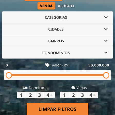
VENDA
ALUGUEL
CATEGORIAS
CIDADES
BAIRROS
CONDOMÍNIOS
0
Valor (R$)
50.000.000
Dormitórios
Vagas
1
2
3
4
+
1
2
3
4
+
LIMPAR FILTROS