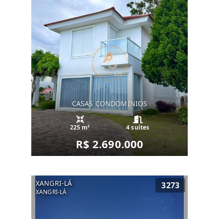
CASAS CONDOMINIOS
225 m²
4 suítes
R$ 2.690.000
XANGRI-LÁ
3273
XANGRI-LÁ