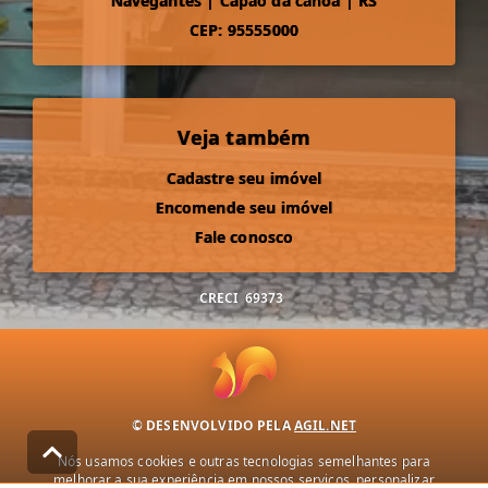
Navegantes
|
Capão da canoa
|
RS
CEP: 95555000
Veja também
Cadastre seu imóvel
Encomende seu imóvel
Fale conosco
CRECI
69373
© DESENVOLVIDO PELA
AGIL.NET
Nós usamos cookies e outras tecnologias semelhantes para
melhorar a sua experiência em nossos serviços, personalizar