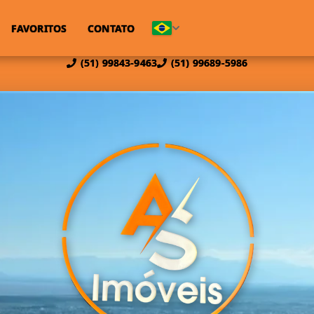
FAVORITOS
CONTATO
(51) 99843-9463
(51) 99689-5986