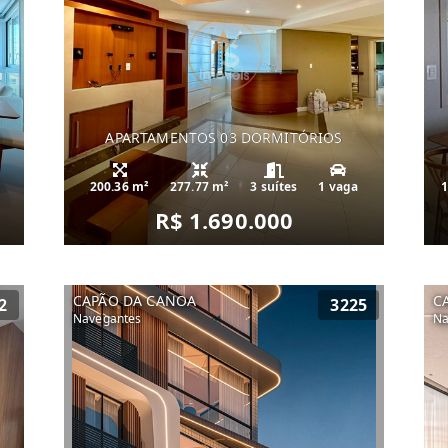
APARTAMENTOS 03 DORMITÓRIOS
200.36 m²
277.77 m²
3 suítes
1 vaga
1
R$ 1.690.000
CAPÃO DA CANOA
C
2
3225
Navegantes
Na