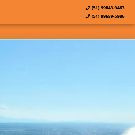
(51) 99843-9463
(51) 99689-5986