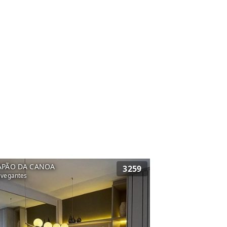
APÃO DA CANOA
3259
vegantes