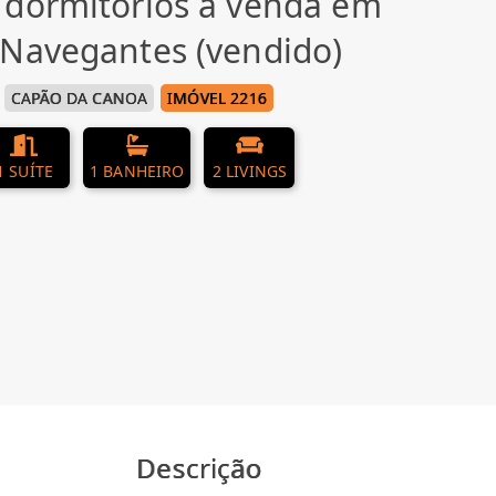
 dormitórios à venda em
Navegantes (vendido)
CAPÃO DA CANOA
IMÓVEL 2216
1 SUÍTE
1 BANHEIRO
2 LIVINGS
Descrição