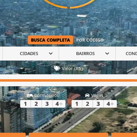
BUSCA COMPLETA
POR CÓDIGO
CIDADES
BAIRROS
CON
Valor (R$)
Dormitórios
Vagas
1
2
3
4
+
1
2
3
4
+