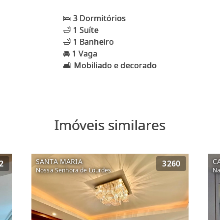
🛌 3 Dormitórios
🛁 1 Suíte
🛁 1 Banheiro
🚘 1 Vaga
Imóveis similares
SANTA MARIA
C
2
3260
Nossa Senhora de Lourdes
Na