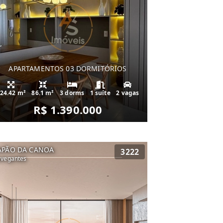
APARTAMENTOS 03 DORMITÓRIOS
24.42 m²
86.1 m²
3 dorms
1 suíte
2 vagas
R$ 1.390.000
APÃO DA CANOA
3222
vegantes