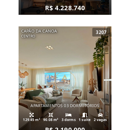
R$ 4.228.740
CAPÃO DA CANOA
3207
CENTRO
APARTAMENTOS 03 DORMITÓRIOS
129.45 m²
90.08 m²
3 dorms
1 suíte
2 vagas
R$ 2.190.000