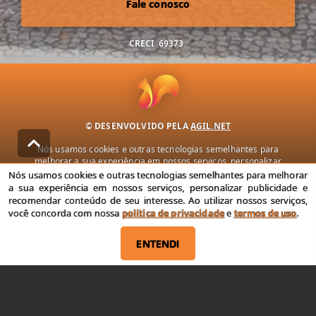
Fale conosco
CRECI
69373
© DESENVOLVIDO PELA
AGIL.NET
Nós usamos cookies e outras tecnologias semelhantes para
melhorar a sua experiência em nossos serviços, personalizar
publicidade e recomendar conteúdo de seu interesse. Ao utilizar
Nós usamos cookies e outras tecnologias semelhantes para melhorar
nossos serviços, você concorda com nossa política de privacidade e
a sua experiência em nossos serviços, personalizar publicidade e
termos de uso.
recomendar conteúdo de seu interesse. Ao utilizar nossos serviços,
você concorda com nossa
política de privacidade
e
termos de uso
.
Política de Privacidade
Termos de uso
ENTENDI