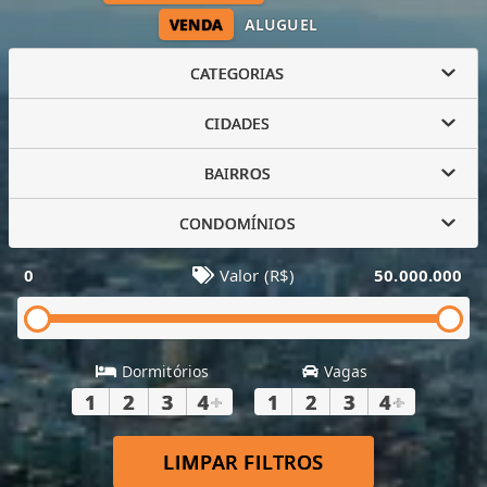
VENDA
ALUGUEL
CATEGORIAS
CIDADES
BAIRROS
CONDOMÍNIOS
0
Valor (R$)
50.000.000
Dormitórios
Vagas
1
2
3
4
+
1
2
3
4
+
LIMPAR FILTROS