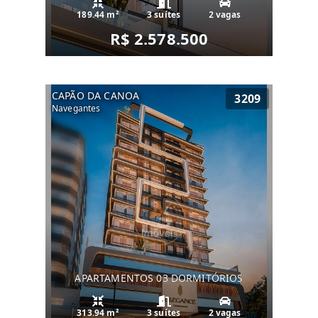
189.44 m²
3 suítes
2 vagas
R$ 2.578.500
CAPÃO DA CANOA
3209
Navegantes
APARTAMENTOS 03 DORMITÓRIOS
313.94 m²
3 suítes
2 vagas