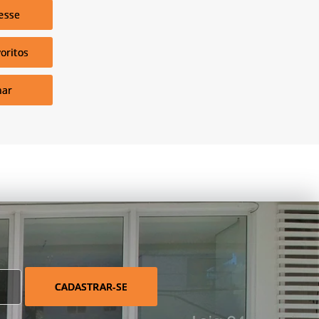
esse
oritos
har
CADASTRAR-SE