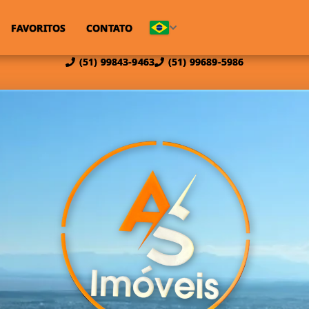
FAVORITOS
CONTATO
(51) 99843-9463
(51) 99689-5986