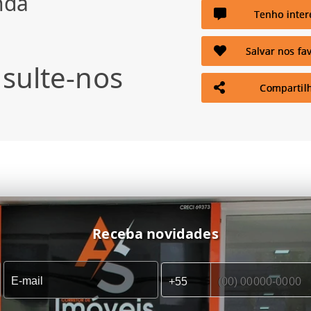
nda
Tenho inter
Salvar nos fav
sulte-nos
Compartil
Receba novidades