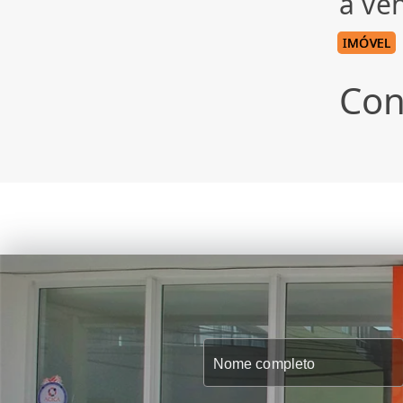
à ve
IMÓVEL
Con