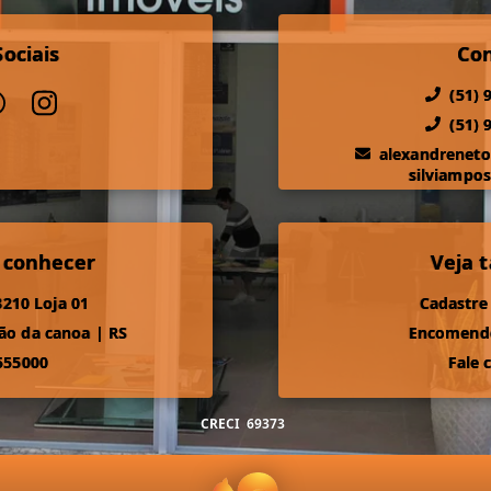
ociais
Co
(51) 
(51) 
alexandrenet
silviampo
 conhecer
Veja
210 Loja 01
Cadastre
ão da canoa
|
RS
Encomende
555000
Fale 
CRECI
69373