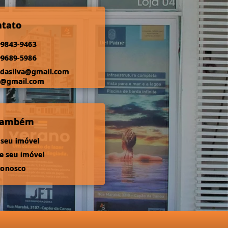
ntato
99843-9463
99689-5986
odasilva@gmail.com
s@gmail.com
 também
 seu imóvel
 seu imóvel
conosco