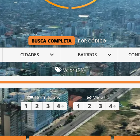
BUSCA COMPLETA
POR CÓDIGO
CIDADES
BAIRROS
CON
Valor (R$)
Dormitórios
Vagas
1
2
3
4
+
1
2
3
4
+