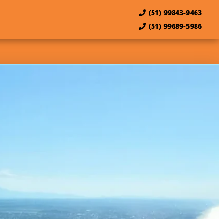
(51) 99843-9463
(51) 99689-5986