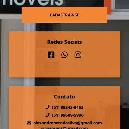
CADASTRAR-SE
Redes Sociais
Contato
(51) 99843-9463
(51) 99689-5986
alexandrenetodasilva@gmail.com
silviampos@gmail.com