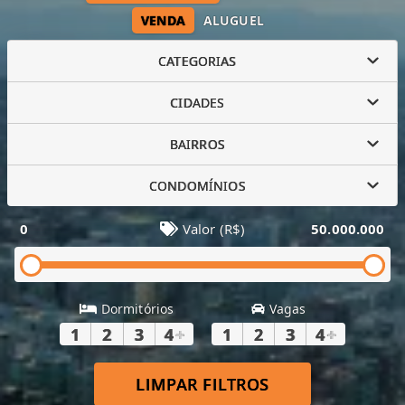
VENDA
ALUGUEL
CATEGORIAS
CIDADES
BAIRROS
CONDOMÍNIOS
0
Valor (R$)
50.000.000
Dormitórios
Vagas
1
2
3
4
+
1
2
3
4
+
LIMPAR FILTROS