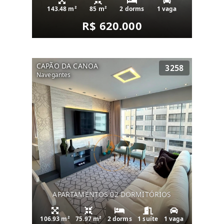
143.48 m²
85 m²
2 dorms
1 vaga
R$ 620.000
CAPÃO DA CANOA
3258
Navegantes
APARTAMENTOS 02 DORMITÓRIOS
106.93 m²
75.97 m²
2 dorms
1 suíte
1 vaga