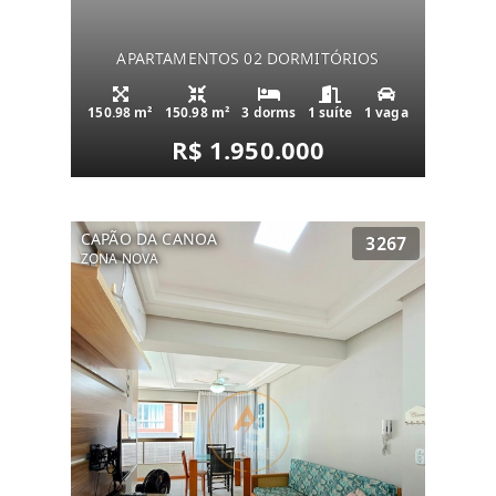
APARTAMENTOS 02 DORMITÓRIOS
150.98 m²
150.98 m²
3 dorms
1 suíte
1 vaga
R$ 1.950.000
CAPÃO DA CANOA
3267
ZONA NOVA