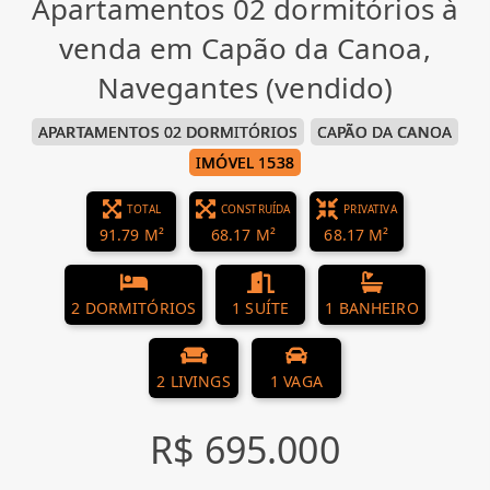
Apartamentos 02 dormitórios à
venda em Capão da Canoa,
Navegantes (vendido)
APARTAMENTOS 02 DORMITÓRIOS
CAPÃO DA CANOA
IMÓVEL 1538
TOTAL
CONSTRUÍDA
PRIVATIVA
91.79 M²
68.17 M²
68.17 M²
2 DORMITÓRIOS
1 SUÍTE
1 BANHEIRO
2 LIVINGS
1 VAGA
R$ 695.000