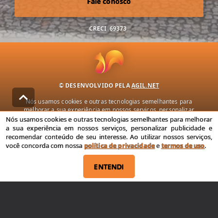
Fale conosco
CRECI
69373
© DESENVOLVIDO PELA
AGIL.NET
Nós usamos cookies e outras tecnologias semelhantes para
melhorar a sua experiência em nossos serviços, personalizar
publicidade e recomendar conteúdo de seu interesse. Ao utilizar
Nós usamos cookies e outras tecnologias semelhantes para melhorar
nossos serviços, você concorda com nossa política de privacidade e
a sua experiência em nossos serviços, personalizar publicidade e
termos de uso.
recomendar conteúdo de seu interesse. Ao utilizar nossos serviços,
você concorda com nossa
política de privacidade
e
termos de uso
.
Política de Privacidade
Termos de uso
ENTENDI