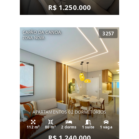
R$ 1.250.000
CAPÃO DA CANOA
3257
ZONA NOVA
APARTAMENTOS 02 DORMITÓRIOS
112 m²
80 m²
2 dorms
1 suíte
1 vaga
R$ 1.240.000