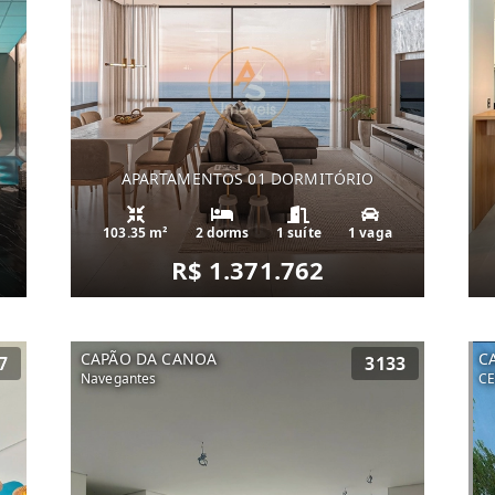
APARTAMENTOS 01 DORMITÓRIO
103.35 m²
2 dorms
1 suíte
1 vaga
R$ 1.371.762
CAPÃO DA CANOA
C
7
3133
Navegantes
C