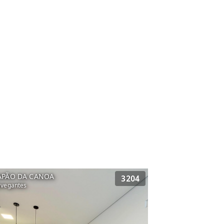
APÃO DA CANOA
3204
vegantes