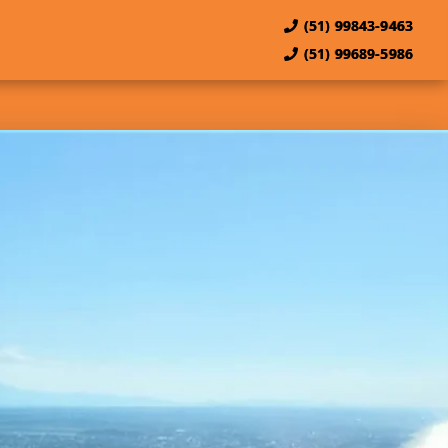
(51) 99843-9463
(51) 99689-5986