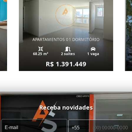
APARTAMENTOS 01 DORMITÓRIO
68.25 m²
2 suítes
1 vaga
R$ 1.391.449
Receba novidades