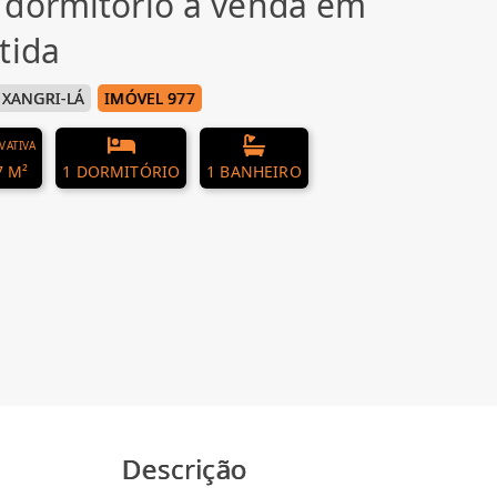
 dormitório à venda em
tida
XANGRI-LÁ
IMÓVEL 977
IVATIVA
7 M²
1 DORMITÓRIO
1 BANHEIRO
Descrição