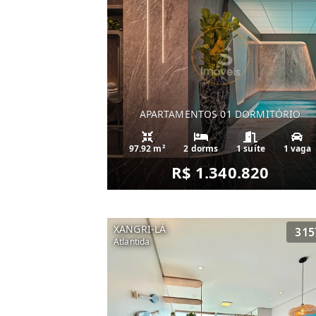
APARTAMENTOS 01 DORMITÓRIO
97.92 m²
2 dorms
1 suíte
1 vaga
R$ 1.340.820
XANGRI-LÁ
315
Atlantida