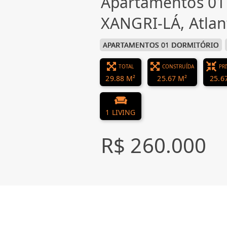
Apartamentos 01
XANGRI-LÁ, Atlan
APARTAMENTOS 01 DORMITÓRIO
TOTAL
CONSTRUÍDA
PR
29.88 M²
25.67 M²
25.6
1 LIVING
R$ 260.000