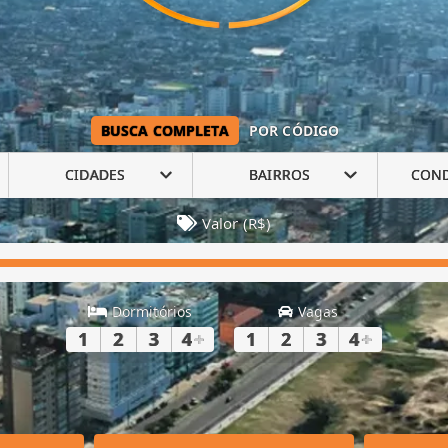
BUSCA COMPLETA
POR CÓDIGO
CIDADES
BAIRROS
CON
Valor (R$)
Dormitórios
Vagas
1
2
3
4
+
1
2
3
4
+