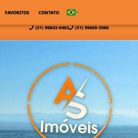
FAVORITOS
CONTATO
(51) 99843-9463
(51) 99689-5986