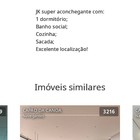
JK super aconchegante com:
1 dormitório;
Banho social;
Cozinha;
Sacada;
Imóveis similares
CAPÃO DA CANOA
C
9
3216
Navegantes
Na