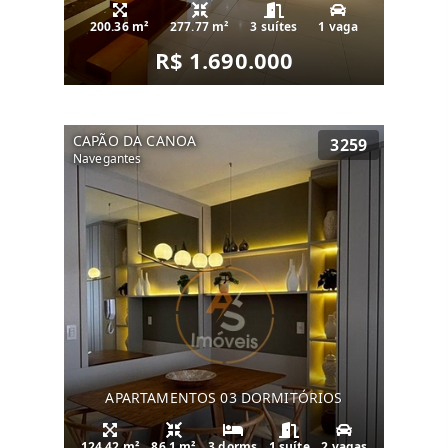
200.36 m²
277.77 m²
3 suítes
1 vaga
R$ 1.690.000
CAPÃO DA CANOA
3259
Navegantes
APARTAMENTOS 03 DORMITÓRIOS
124.42 m²
86.1 m²
3 dorms
1 suíte
2 vagas