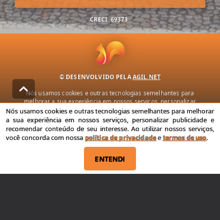
CRECI
69373
© DESENVOLVIDO PELA
AGIL.NET
Nós usamos cookies e outras tecnologias semelhantes para
melhorar a sua experiência em nossos serviços, personalizar
publicidade e recomendar conteúdo de seu interesse. Ao utilizar
Nós usamos cookies e outras tecnologias semelhantes para melhorar
nossos serviços, você concorda com nossa política de privacidade e
a sua experiência em nossos serviços, personalizar publicidade e
termos de uso.
recomendar conteúdo de seu interesse. Ao utilizar nossos serviços,
você concorda com nossa
política de privacidade
e
termos de uso
.
Política de Privacidade
Termos de uso
ENTENDI