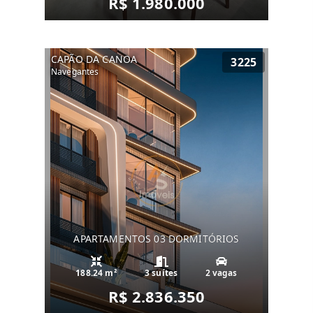
R$ 1.980.000
CAPÃO DA CANOA
3225
Navegantes
APARTAMENTOS 03 DORMITÓRIOS
188.24 m²
3 suítes
2 vagas
R$ 2.836.350