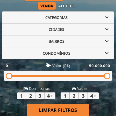
VENDA
ALUGUEL
CATEGORIAS
CIDADES
BAIRROS
CONDOMÍNIOS
0
Valor (R$)
50.000.000
Dormitórios
Vagas
1
2
3
4
+
1
2
3
4
+
LIMPAR FILTROS