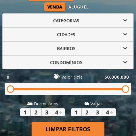
VENDA
ALUGUEL
CATEGORIAS
CIDADES
BAIRROS
CONDOMÍNIOS
0
Valor (R$)
50.000.000
Dormitórios
Vagas
1
2
3
4
+
1
2
3
4
+
LIMPAR FILTROS