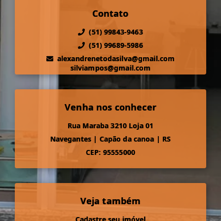
Contato
(51) 99843-9463
(51) 99689-5986
alexandrenetodasilva@gmail.com
silviampos@gmail.com
Venha nos conhecer
Rua Maraba 3210 Loja 01
Navegantes
|
Capão da canoa
|
RS
CEP: 95555000
Veja também
Cadastre seu imóvel