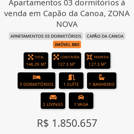
Apartamentos 03 dormitórios à
venda em Capão da Canoa, ZONA
NOVA
APARTAMENTOS 03 DORMITÓRIOS
CAPÃO DA CANOA
IMÓVEL 880
TOTAL
CONSTRUÍDA
PRIVATIVA
146.29 M²
127.3 M²
127.3 M²
3 DORMITÓRIOS
1 SUÍTE
1 BANHEIRO
2 LIVINGS
1 VAGA
R$ 1.850.657