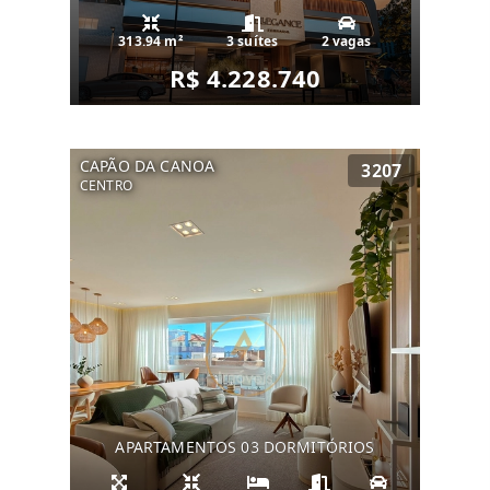
313.94 m²
3 suítes
2 vagas
R$ 4.228.740
CAPÃO DA CANOA
3207
CENTRO
APARTAMENTOS 03 DORMITÓRIOS