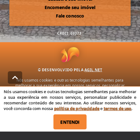
Encomende seu imóvel
Fale conosco
CRECI
69373
© DESENVOLVIDO PELA
AGIL.NET
Nós usamos cookies e outras tecnologias semelhantes para
melhorar a sua experiência em nossos serviços, personalizar
publicidade e recomendar conteúdo de seu interesse. Ao utilizar
Nós usamos cookies e outras tecnologias semelhantes para melhorar
nossos serviços, você concorda com nossa política de privacidade e
a sua experiência em nossos serviços, personalizar publicidade e
termos de uso.
recomendar conteúdo de seu interesse. Ao utilizar nossos serviços,
você concorda com nossa
política de privacidade
e
termos de uso
.
Política de Privacidade
Termos de uso
ENTENDI