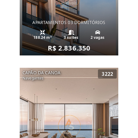
APARTAMENTOS 03 DORMITÓRIOS
188.24 m²
3 suítes
2 vagas
R$ 2.836.350
CAPÃO DA CANOA
3222
Navegantes