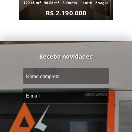
129.45 m²
90.08 m²
3 dorms
1 suíte
2 vagas
R$ 2.190.000
Receba novidades