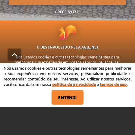
CRECI
69373
© DESENVOLVIDO PELA
AGIL.NET
Nós usamos cookies e outras tecnologias semelhantes para
melhorar a sua experiência em nossos serviços, personalizar
publicidade e recomendar conteúdo de seu interesse. Ao utilizar
Nós usamos cookies e outras tecnologias semelhantes para melhorar
nossos serviços, você concorda com nossa política de privacidade e
a sua experiência em nossos serviços, personalizar publicidade e
termos de uso.
recomendar conteúdo de seu interesse. Ao utilizar nossos serviços,
você concorda com nossa
política de privacidade
e
termos de uso
.
Política de Privacidade
Termos de uso
ENTENDI