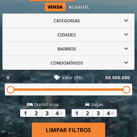
VENDA
ALUGUEL
CATEGORIAS
CIDADES
BAIRROS
CONDOMÍNIOS
0
Valor (R$)
50.000.000
Dormitórios
Vagas
1
2
3
4
+
1
2
3
4
+
LIMPAR FILTROS