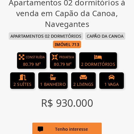
Apartamentos 02 dormitórios à
venda em Capão da Canoa,
Navegantes
APARTAMENTOS 02 DORMITÓRIOS
CAPÃO DA CANOA
IMÓVEL 713
CONSTRUÍDA
PRIVATIVA
80.79 M²
80.79 M²
2 DORMITÓRIOS
2 SUÍTES
1 BANHEIRO
2 LIVINGS
1 VAGA
R$ 930.000
Tenho interesse