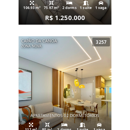
106.93 m²
75.97 m²
2 dorms
1 suíte
1 vaga
R$ 1.250.000
CAPÃO DA CANOA
3257
ZONA NOVA
APARTAMENTOS 02 DORMITÓRIOS
112 m²
80 m²
2 dorms
1 suíte
1 vaga