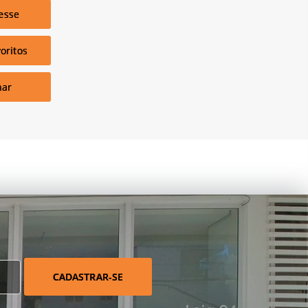
esse
oritos
har
CADASTRAR-SE