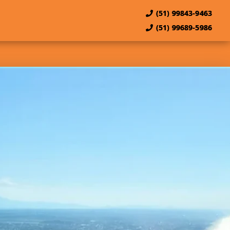
(51) 99843-9463
(51) 99689-5986