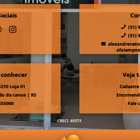
ociais
Co
(51) 
(51) 
alexandrenet
silviampo
 conhecer
Veja
210 Loja 01
Cadastre
ão da canoa
|
RS
Encomende
555000
Fale 
CRECI
69373