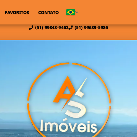
FAVORITOS
CONTATO
(51) 99843-9463
(51) 99689-5986