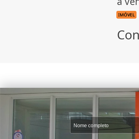
à ve
IMÓVEL
Con