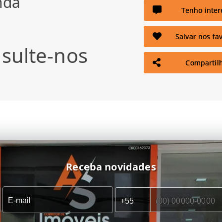
nda
Tenho inter
Salvar nos fav
sulte-nos
Compartil
Receba novidades