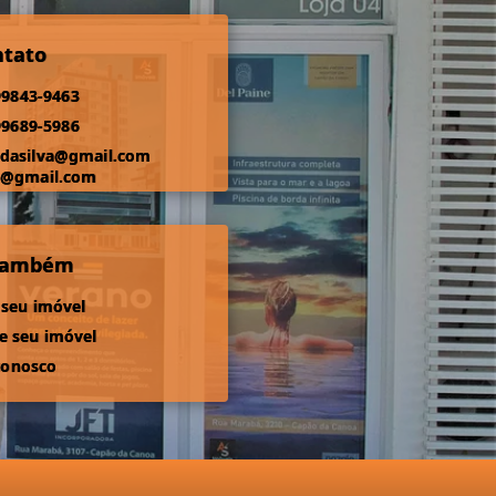
ntato
99843-9463
99689-5986
odasilva@gmail.com
s@gmail.com
 também
 seu imóvel
 seu imóvel
conosco