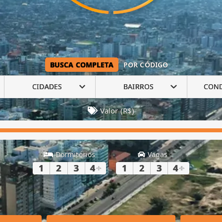
BUSCA COMPLETA
POR CÓDIGO
CIDADES
BAIRROS
CON
Valor (R$)
Dormitórios
Vagas
1
2
3
4
+
1
2
3
4
+