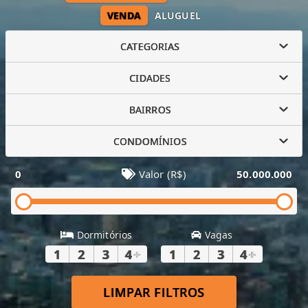
VENDA
ALUGUEL
CATEGORIAS
CIDADES
BAIRROS
CONDOMÍNIOS
0
Valor (R$)
50.000.000
Dormitórios
Vagas
1
2
3
4
+
1
2
3
4
+
LIMPAR FILTROS