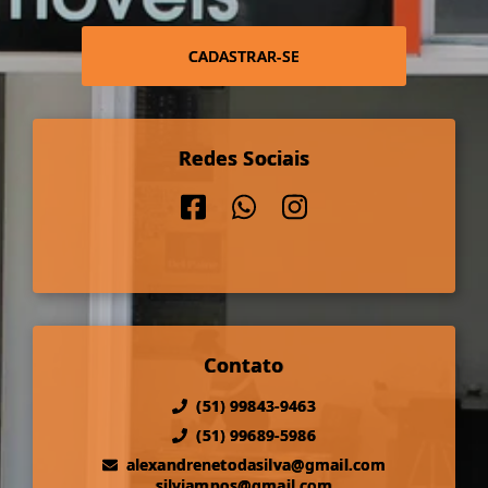
CADASTRAR-SE
Redes Sociais
Contato
(51) 99843-9463
(51) 99689-5986
alexandrenetodasilva@gmail.com
silviampos@gmail.com