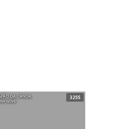
APÃO DA CANOA
3255
ONA NOVA