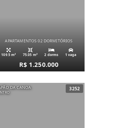
APARTAMENTOS 02 DORMITÓRIOS
109.5 m²
75.05 m²
2 dorms
1 vaga
R$ 1.250.000
APÃO DA CANOA
3252
ENTRO