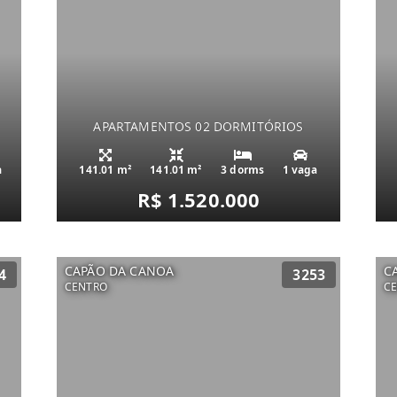
APARTAMENTOS 02 DORMITÓRIOS
a
141.01 m²
141.01 m²
3 dorms
1 vaga
R$ 1.520.000
CAPÃO DA CANOA
C
4
3253
CENTRO
C