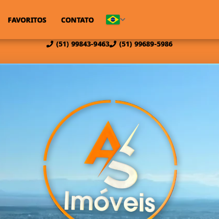
FAVORITOS
CONTATO
(51) 99843-9463
(51) 99689-5986