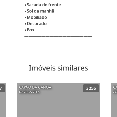
▪Sacada de frente
▪Sol da manhã
▪Mobiliado
▪Decorado
▪Box
Imóveis similares
CAPÃO DA CANOA
C
7
3256
NAVEGANTES
Z