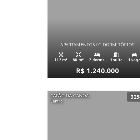
APARTAMENTOS 02 DORMITÓRIOS
112 m²
80 m²
2 dorms
1 suíte
1 vag
R$ 1.240.000
CAPÃO DA CANOA
325
Centro