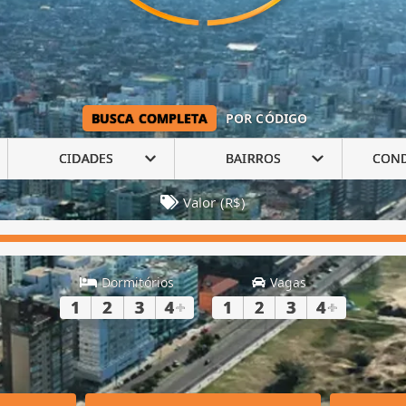
BUSCA COMPLETA
POR CÓDIGO
CIDADES
BAIRROS
CON
Valor (R$)
Dormitórios
Vagas
1
2
3
4
+
1
2
3
4
+