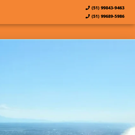
(51) 99843-9463
(51) 99689-5986