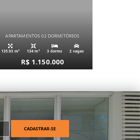
APARTAMENTOS 02 DORMITÓRIOS
135.93 m²
134 m²
3 dorms
2 vagas
R$ 1.150.000
CADASTRAR-SE