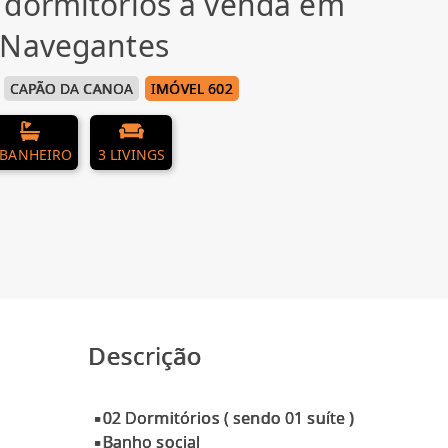
 dormitórios à venda em
 Navegantes
CAPÃO DA CANOA
IMÓVEL 602
 BANHEIRO
3 LIVINGS
Descrição
▪02 Dormitórios ( sendo 01 suíte )
▪Banho social