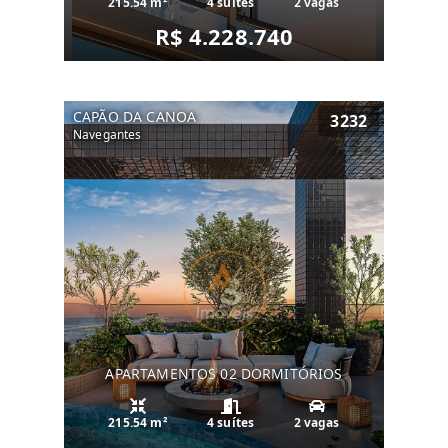
215.54 m²
4 suítes
2 vagas
R$ 4.228.740
CAPÃO DA CANOA
3232
Navegantes
APARTAMENTOS 02 DORMITÓRIOS
215.54 m²
4 suítes
2 vagas