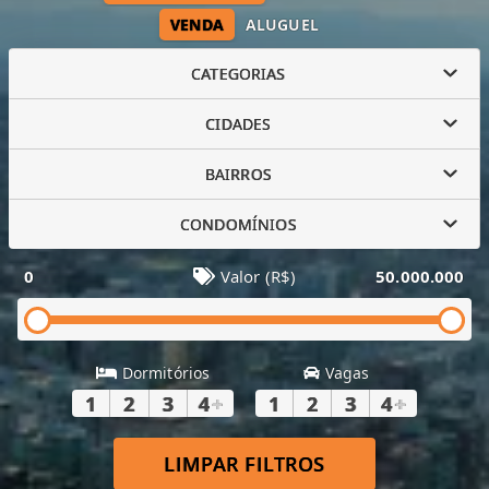
VENDA
ALUGUEL
CATEGORIAS
CIDADES
BAIRROS
CONDOMÍNIOS
0
Valor (R$)
50.000.000
Dormitórios
Vagas
1
2
3
4
+
1
2
3
4
+
LIMPAR FILTROS