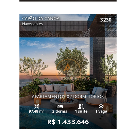
CAPÃO DA CANOA
3230
Navegantes
APARTAMENTOS 02 DORMITÓRIOS
97.48 m²
2 dorms
1 suíte
1 vaga
R$ 1.433.646