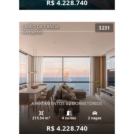
R$ 4.228.740
CAPÃO DA CANOA
3231
Navegantes
APARTAMENTOS 02 DORMITÓRIOS
215.54 m²
4 suítes
2 vagas
R$ 4.228.740