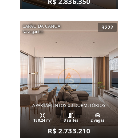
R$ 2.836.350
CAPÃO DA CANOA
3222
Navegantes
APARTAMENTOS 03 DORMITÓRIOS
188.24 m²
3 suítes
2 vagas
R$ 2.733.210