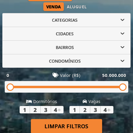
VENDA
ALUGUEL
CATEGORIAS
CIDADES
BAIRROS
CONDOMÍNIOS
0
Valor (R$)
50.000.000
Dormitórios
Vagas
1
2
3
4
+
1
2
3
4
+
LIMPAR FILTROS