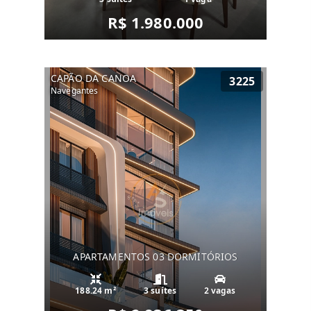
R$ 1.980.000
CAPÃO DA CANOA
3225
Navegantes
APARTAMENTOS 03 DORMITÓRIOS
188.24 m²
3 suítes
2 vagas