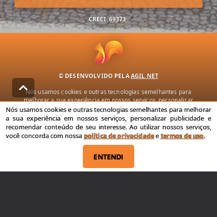
CRECI
69373
© DESENVOLVIDO PELA
AGIL.NET
Nós usamos cookies e outras tecnologias semelhantes para
melhorar a sua experiência em nossos serviços, personalizar
publicidade e recomendar conteúdo de seu interesse. Ao utilizar
Nós usamos cookies e outras tecnologias semelhantes para melhorar
nossos serviços, você concorda com nossa política de privacidade e
a sua experiência em nossos serviços, personalizar publicidade e
termos de uso.
recomendar conteúdo de seu interesse. Ao utilizar nossos serviços,
você concorda com nossa
política de privacidade
e
termos de uso
.
Política de Privacidade
Termos de uso
ENTENDI