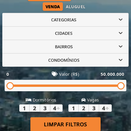
VENDA
ALUGUEL
CATEGORIAS
CIDADES
BAIRROS
CONDOMÍNIOS
0
Valor (R$)
50.000.000
Dormitórios
Vagas
1
2
3
4
+
1
2
3
4
+
LIMPAR FILTROS