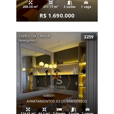
200.36 m²
277.77 m²
3 suítes
1 vaga
R$ 1.690.000
CAPÃO DA CANOA
3259
Navegantes
APARTAMENTOS 03 DORMITÓRIOS
124.42 m²
86.1 m²
3 dorms
1 suíte
2 vagas