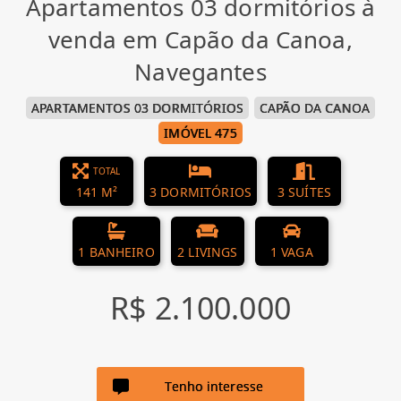
Apartamentos 03 dormitórios à
venda em Capão da Canoa,
Navegantes
APARTAMENTOS 03 DORMITÓRIOS
CAPÃO DA CANOA
IMÓVEL 475
TOTAL
141 M²
3 DORMITÓRIOS
3 SUÍTES
1 BANHEIRO
2 LIVINGS
1 VAGA
R$ 2.100.000
Tenho interesse