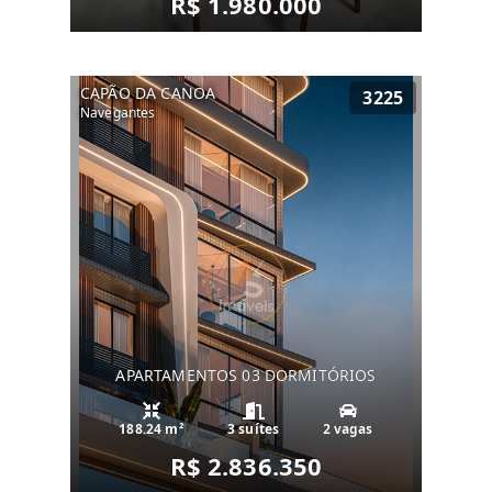
R$ 1.980.000
CAPÃO DA CANOA
3225
Navegantes
APARTAMENTOS 03 DORMITÓRIOS
188.24 m²
3 suítes
2 vagas
R$ 2.836.350