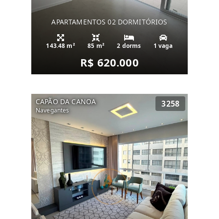
APARTAMENTOS 02 DORMITÓRIOS
143.48 m²
85 m²
2 dorms
1 vaga
R$ 620.000
CAPÃO DA CANOA
3258
Navegantes