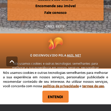
Encomende seu imóvel
Fale conosco
CRECI
69373
© DESENVOLVIDO PELA
AGIL.NET
Nós usamos cookies e outras tecnologias semelhantes para
melhorar a sua experiência em nossos serviços, personalizar
publicidade e recomendar conteúdo de seu interesse. Ao utilizar
Nós usamos cookies e outras tecnologias semelhantes para melhorar
nossos serviços, você concorda com nossa política de privacidade e
a sua experiência em nossos serviços, personalizar publicidade e
termos de uso.
recomendar conteúdo de seu interesse. Ao utilizar nossos serviços,
você concorda com nossa
política de privacidade
e
termos de uso
.
Política de Privacidade
Termos de uso
ENTENDI