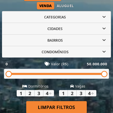
VENDA
ALUGUEL
CATEGORIAS
CIDADES
BAIRROS
CONDOMÍNIOS
0
Valor (R$)
50.000.000
Dormitórios
Vagas
1
2
3
4
+
1
2
3
4
+
LIMPAR FILTROS