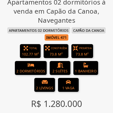
Apartamentos 02 dormitórios à
venda em Capão da Canoa,
Navegantes
APARTAMENTOS 02 DORMITÓRIOS
CAPÃO DA CANOA
IMÓVEL 471
TOTAL
CONSTRUÍDA
PRIVATIVA
102.77 M²
73.8 M²
73.8 M²
2 DORMITÓRIOS
2 SUÍTES
1 BANHEIRO
2 LIVINGS
1 VAGA
R$ 1.280.000