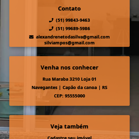
Contato
(51) 99843-9463
(51) 99689-5986
alexandrenetodasilva@gmail.com
silviampos@gmail.com
Venha nos conhecer
Rua Maraba 3210 Loja 01
Navegantes
|
Capão da canoa
|
RS
CEP: 95555000
Veja também
Cadastre seu imóvel