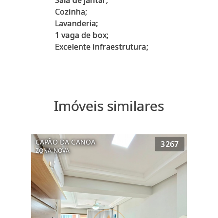
Sala de jantar;
Cozinha;
Lavanderia;
1 vaga de box;
Imóveis similares
CAPÃO DA CANOA
3267
ZONA NOVA