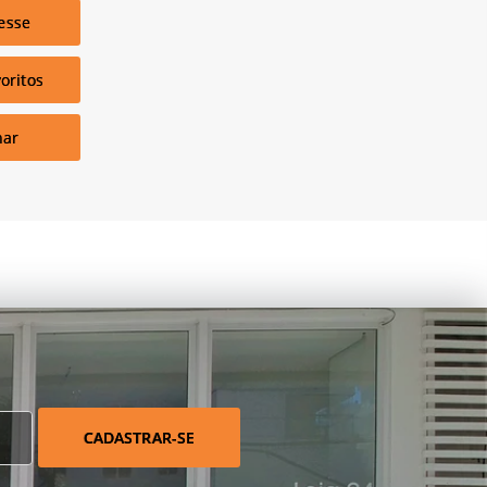
esse
oritos
har
CADASTRAR-SE