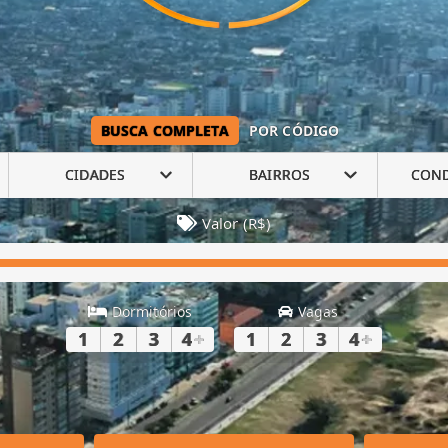
BUSCA COMPLETA
POR CÓDIGO
CIDADES
BAIRROS
CON
Valor (R$)
Dormitórios
Vagas
1
2
3
4
+
1
2
3
4
+