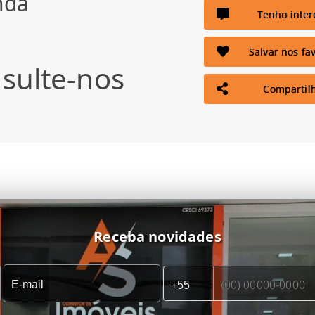
nda
Tenho inter
Salvar nos fav
sulte-nos
Compartil
Receba novidades