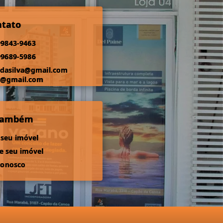
ntato
99843-9463
99689-5986
odasilva@gmail.com
s@gmail.com
 também
 seu imóvel
 seu imóvel
conosco