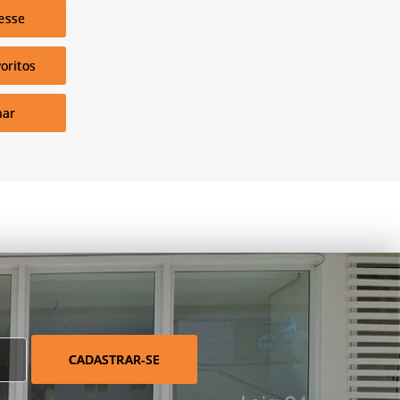
esse
oritos
har
CADASTRAR-SE