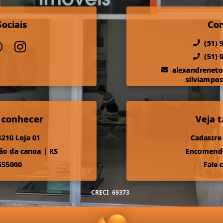
ociais
Co
(51) 
(51) 
alexandrenet
silviampo
 conhecer
Veja
210 Loja 01
Cadastre
ão da canoa
|
RS
Encomende
555000
Fale 
CRECI
69373