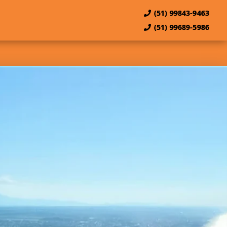
(51) 99843-9463
(51) 99689-5986