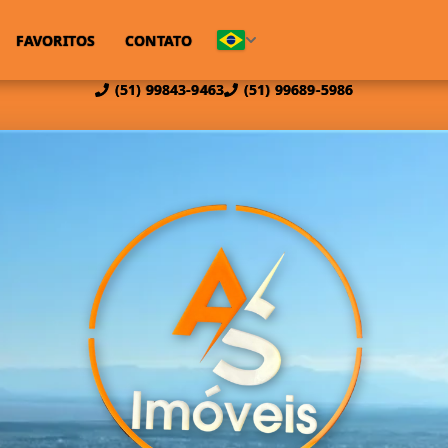
FAVORITOS
CONTATO
(51) 99843-9463
(51) 99689-5986