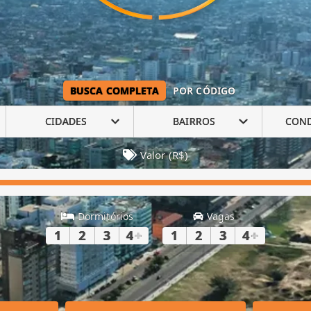
BUSCA COMPLETA
POR CÓDIGO
CIDADES
BAIRROS
CON
Valor (R$)
Dormitórios
Vagas
1
2
3
4
+
1
2
3
4
+