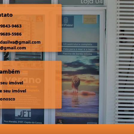
ntato
99843-9463
99689-5986
odasilva@gmail.com
s@gmail.com
 também
 seu imóvel
 seu imóvel
conosco