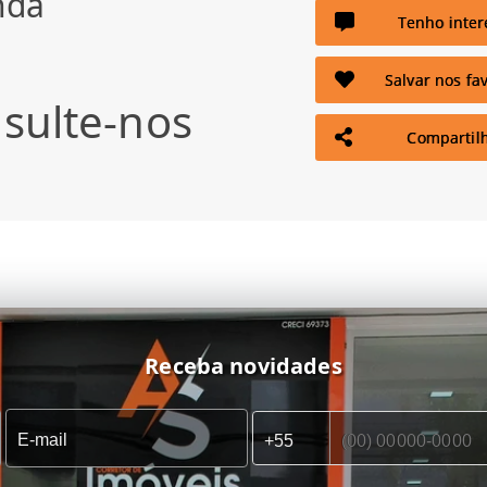
nda
Tenho inter
Salvar nos fav
sulte-nos
Compartil
Receba novidades