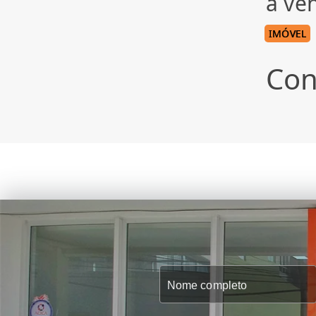
à ve
IMÓVEL
Con