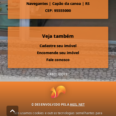
Navegantes
|
Capão da canoa
|
RS
CEP: 95555000
Veja também
Cadastre seu imóvel
Encomende seu imóvel
Fale conosco
CRECI
69373
© DESENVOLVIDO PELA
AGIL.NET
Nós usamos cookies e outras tecnologias semelhantes para