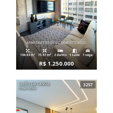
APARTAMENTOS 02 DORMITÓRIOS
106.93 m²
75.97 m²
2 dorms
1 suíte
1 vaga
R$ 1.250.000
CAPÃO DA CANOA
3257
ZONA NOVA