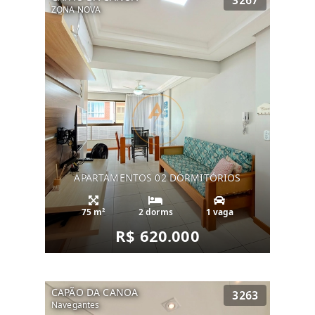
3267
ZONA NOVA
APARTAMENTOS 02 DORMITÓRIOS
75 m²
2 dorms
1 vaga
R$ 620.000
CAPÃO DA CANOA
3263
Navegantes