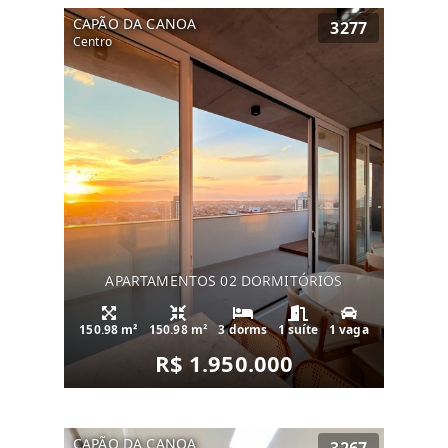
CAPÃO DA CANOA
3277
Centro
APARTAMENTOS 02 DORMITÓRIOS
150.98 m²
150.98 m²
3 dorms
1 suíte
1 vaga
R$ 1.950.000
CAPÃO DA CANOA