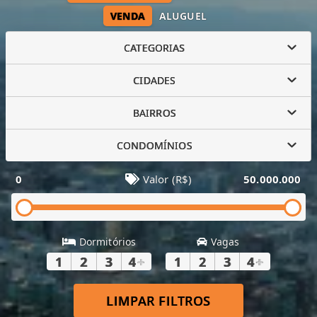
VENDA
ALUGUEL
CATEGORIAS
CIDADES
BAIRROS
CONDOMÍNIOS
0
Valor (R$)
50.000.000
Dormitórios
Vagas
1
2
3
4
+
1
2
3
4
+
LIMPAR FILTROS