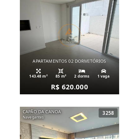
APARTAMENTOS 02 DORMITÓRIOS
143.48 m²
85 m²
2 dorms
1 vaga
R$ 620.000
CAPÃO DA CANOA
3258
Navegantes