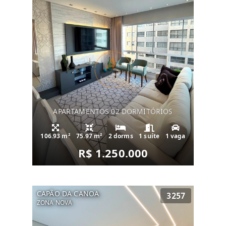
APARTAMENTOS 02 DORMITÓRIOS
106.93 m²
75.97 m²
2 dorms
1 suíte
1 vaga
R$ 1.250.000
CAPÃO DA CANOA
3257
ZONA NOVA