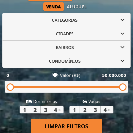
VENDA
ALUGUEL
CATEGORIAS
CIDADES
BAIRROS
CONDOMÍNIOS
0
Valor (R$)
50.000.000
Dormitórios
Vagas
1
2
3
4
+
1
2
3
4
+
LIMPAR FILTROS