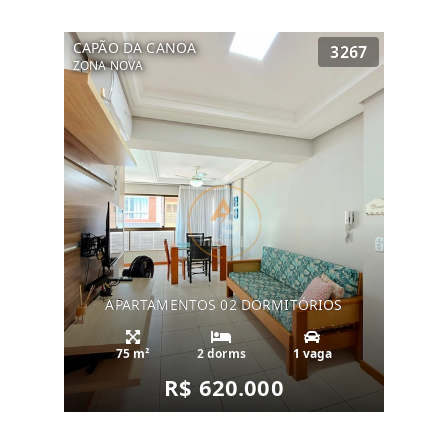
CAPÃO DA CANOA
3267
ZONA NOVA
APARTAMENTOS 02 DORMITÓRIOS
75 m²
2 dorms
1 vaga
R$ 620.000