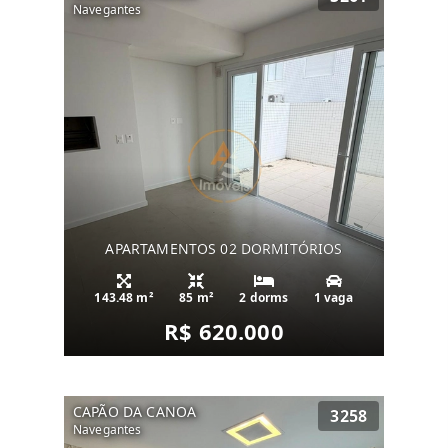
Navegantes
APARTAMENTOS 02 DORMITÓRIOS
143.48 m²
85 m²
2 dorms
1 vaga
R$ 620.000
CAPÃO DA CANOA
3258
Navegantes