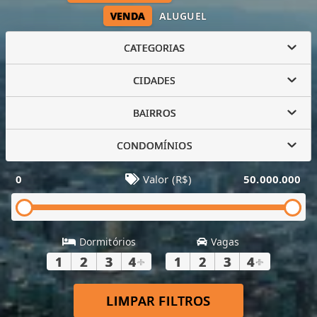
VENDA
ALUGUEL
CATEGORIAS
CIDADES
BAIRROS
CONDOMÍNIOS
0
Valor (R$)
50.000.000
Dormitórios
Vagas
1
2
3
4
+
1
2
3
4
+
LIMPAR FILTROS