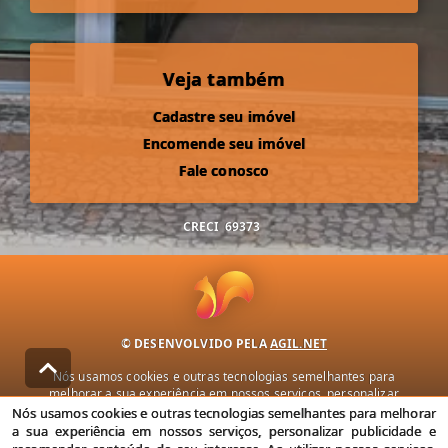
Veja também
Cadastre seu imóvel
Encomende seu imóvel
Fale conosco
CRECI
69373
© DESENVOLVIDO PELA
AGIL.NET
Nós usamos cookies e outras tecnologias semelhantes para
melhorar a sua experiência em nossos serviços, personalizar
publicidade e recomendar conteúdo de seu interesse. Ao utilizar
Nós usamos cookies e outras tecnologias semelhantes para melhorar
nossos serviços, você concorda com nossa política de privacidade e
a sua experiência em nossos serviços, personalizar publicidade e
termos de uso.