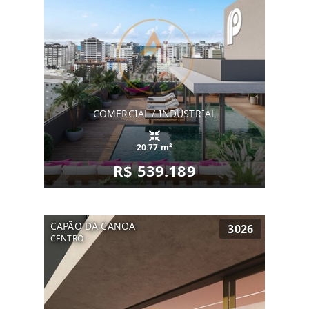
COMERCIAL / INDUSTRIAL
20.77 m²
R$ 539.189
CAPÃO DA CANOA
3026
CENTRO