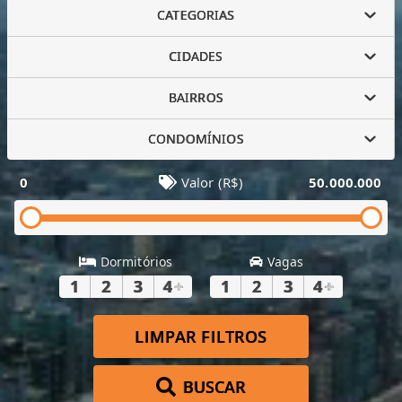
CATEGORIAS
CIDADES
BAIRROS
CONDOMÍNIOS
0
Valor (R$)
50.000.000
Dormitórios
Vagas
1
2
3
4
+
1
2
3
4
+
LIMPAR FILTROS
BUSCAR