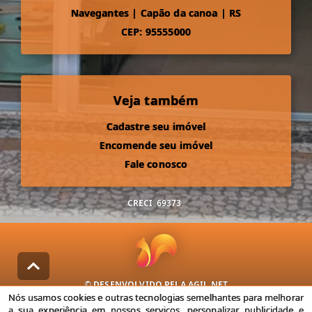
Navegantes
|
Capão da canoa
|
RS
CEP: 95555000
Veja também
Cadastre seu imóvel
Encomende seu imóvel
Fale conosco
CRECI
69373
© DESENVOLVIDO PELA
AGIL.NET
Nós usamos cookies e outras tecnologias semelhantes para melhorar
Nós usamos cookies e outras tecnologias semelhantes para
a sua experiência em nossos serviços, personalizar publicidade e