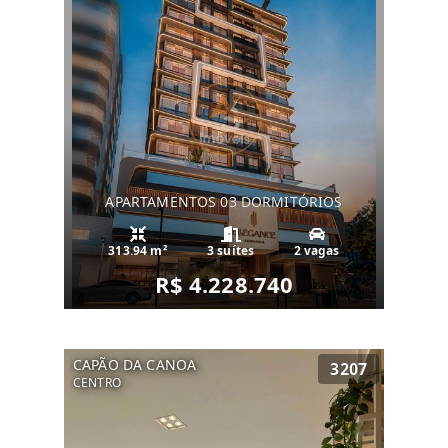
APARTAMENTOS 03 DORMITÓRIOS
313.94 m²
3 suítes
2 vagas
R$ 4.228.740
CAPÃO DA CANOA
3207
CENTRO