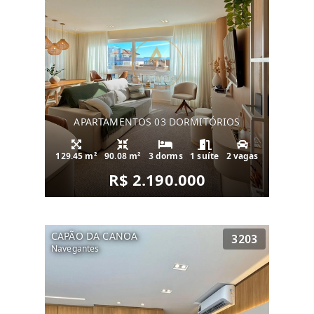
APARTAMENTOS 03 DORMITÓRIOS
129.45 m²
90.08 m²
3 dorms
1 suíte
2 vagas
R$ 2.190.000
CAPÃO DA CANOA
3203
Navegantes