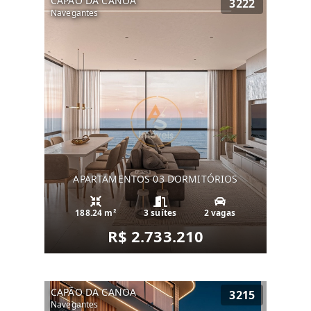
CAPÃO DA CANOA
3222
Navegantes
APARTAMENTOS 03 DORMITÓRIOS
188.24 m²
3 suítes
2 vagas
R$ 2.733.210
CAPÃO DA CANOA
3215
Navegantes