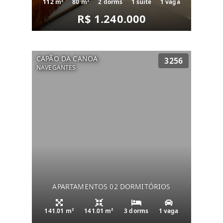
112 m²
80 m²
2 dorms
1 suíte
1 vaga
R$ 1.240.000
CAPÃO DA CANOA
3256
NAVEGANTES
APARTAMENTOS 02 DORMITÓRIOS
141.01 m²
141.01 m²
3 dorms
1 vaga