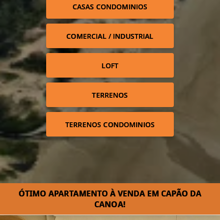
CASAS CONDOMINIOS
COMERCIAL / INDUSTRIAL
LOFT
TERRENOS
TERRENOS CONDOMINIOS
ÓTIMO APARTAMENTO À VENDA EM CAPÃO DA
CANOA!⁣