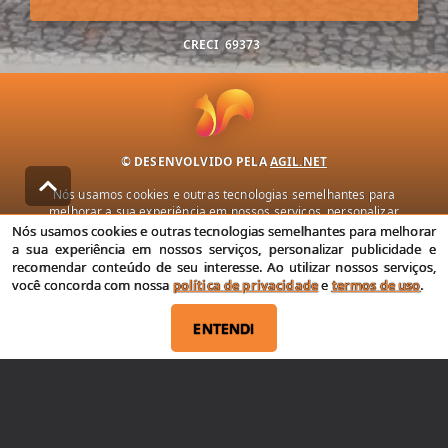
CRECI
69373
© DESENVOLVIDO PELA
AGIL.NET
Nós usamos cookies e outras tecnologias semelhantes para
melhorar a sua experiência em nossos serviços, personalizar
publicidade e recomendar conteúdo de seu interesse. Ao utilizar
Nós usamos cookies e outras tecnologias semelhantes para melhorar
nossos serviços, você concorda com nossa política de privacidade e
a sua experiência em nossos serviços, personalizar publicidade e
termos de uso.
recomendar conteúdo de seu interesse. Ao utilizar nossos serviços,
você concorda com nossa
política de privacidade
e
termos de uso
.
Política de Privacidade
Termos de uso
ENTENDI