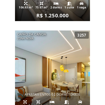
106.93 m²
75.97 m²
2 dorms
1 suíte
1 vaga
R$ 1.250.000
CAPÃO DA CANOA
3257
ZONA NOVA
APARTAMENTOS 02 DORMITÓRIOS