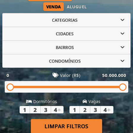
VENDA
ALUGUEL
CATEGORIAS
CIDADES
BAIRROS
CONDOMÍNIOS
0
Valor (R$)
50.000.000
Dormitórios
Vagas
1
2
3
4
+
1
2
3
4
+
LIMPAR FILTROS