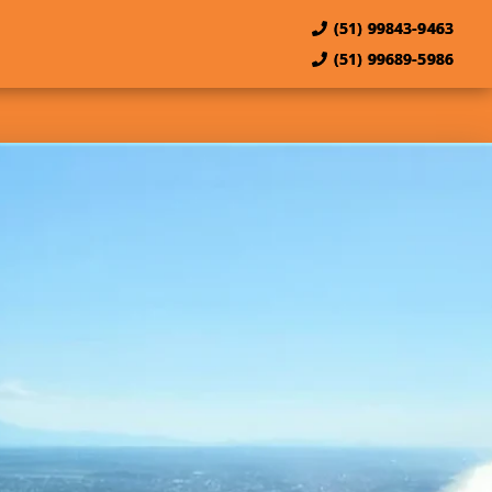
(51) 99843-9463
(51) 99689-5986