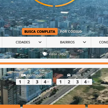
BUSCA COMPLETA
POR CÓDIGO
CIDADES
BAIRROS
CON
Valor (R$)
Dormitórios
Vagas
1
2
3
4
+
1
2
3
4
+