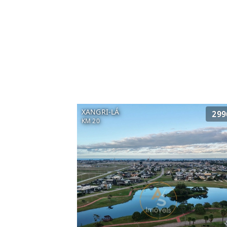
XANGRI-LÁ
299
KM 20