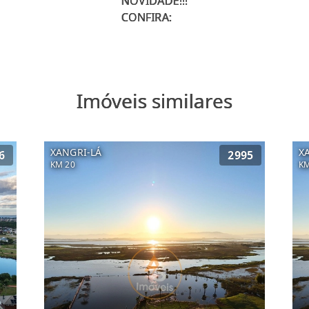
NOVIDADE!!!
Imóveis similares
XANGRI-LÁ
X
6
2995
KM 20
KM