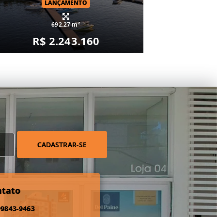
LANÇAMENTO
692.27 m²
R$ 2.243.160
CADASTRAR-SE
ntato
99843-9463