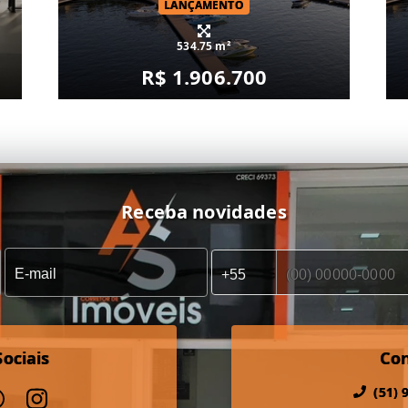
LANÇAMENTO
534.75 m²
R$ 1.906.700
Receba novidades
ociais
Co
(51) 