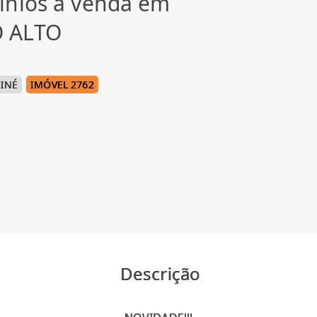
inios à venda em
 ALTO
INÉ
IMÓVEL 2762
Descrição