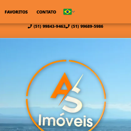
FAVORITOS
CONTATO
(51) 99843-9463
(51) 99689-5986