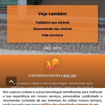
Veja também
Cadastre seu imóvel
Encomende seu imóvel
Fale conosco
CRECI
69373
© DESENVOLVIDO PELA
AGIL.NET
Nós usamos cookies e outras tecnologias semelhantes para
melhorar a sua experiência em nossos serviços, personalizar
publicidade e recomendar conteúdo de seu interesse. Ao utilizar
Nós usamos cookies e outras tecnologias semelhantes para melhorar
nossos serviços, você concorda com nossa política de privacidade e
a sua experiência em nossos serviços, personalizar publicidade e
termos de uso.
recomendar conteúdo de seu interesse. Ao utilizar nossos serviços,
você concorda com nossa
política de privacidade
e
termos de uso
.