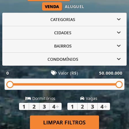
VENDA
ALUGUEL
CATEGORIAS
CIDADES
BAIRROS
CONDOMÍNIOS
0
Valor (R$)
50.000.000
Dormitórios
Vagas
1
2
3
4
+
1
2
3
4
+
LIMPAR FILTROS