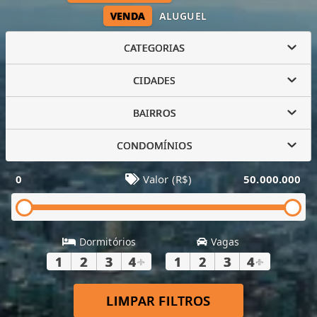
VENDA
ALUGUEL
CATEGORIAS
CIDADES
BAIRROS
CONDOMÍNIOS
0
Valor (R$)
50.000.000
Dormitórios
Vagas
1
2
3
4
+
1
2
3
4
+
LIMPAR FILTROS