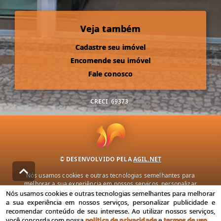
Veja também
Cadastre seu imóvel
Encomende seu imóvel
Fale conosco
CRECI
69373
© DESENVOLVIDO PELA
AGIL.NET
Nós usamos cookies e outras tecnologias semelhantes para
melhorar a sua experiência em nossos serviços, personalizar
publicidade e recomendar conteúdo de seu interesse. Ao utilizar
Nós usamos cookies e outras tecnologias semelhantes para melhorar
nossos serviços, você concorda com nossa política de privacidade e
a sua experiência em nossos serviços, personalizar publicidade e
termos de uso.
recomendar conteúdo de seu interesse. Ao utilizar nossos serviços,
você concorda com nossa
política de privacidade
e
termos de uso
.