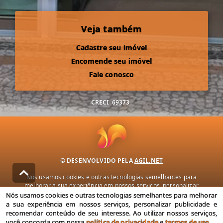
Veja também
Cadastre seu imóvel
Encomende seu imóvel
Fale conosco
CRECI
69373
© DESENVOLVIDO PELA
AGIL.NET
Nós usamos cookies e outras tecnologias semelhantes para
melhorar a sua experiência em nossos serviços, personalizar
publicidade e recomendar conteúdo de seu interesse. Ao utilizar
Nós usamos cookies e outras tecnologias semelhantes para melhorar
nossos serviços, você concorda com nossa política de privacidade e
a sua experiência em nossos serviços, personalizar publicidade e
termos de uso.
recomendar conteúdo de seu interesse. Ao utilizar nossos serviços,
você concorda com nossa
política de privacidade
e
termos de uso
.