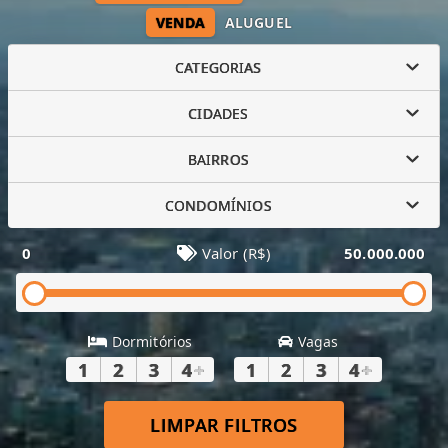
VENDA
ALUGUEL
CATEGORIAS
CIDADES
BAIRROS
CONDOMÍNIOS
0
Valor (R$)
50.000.000
Dormitórios
Vagas
1
2
3
4
+
1
2
3
4
+
LIMPAR FILTROS