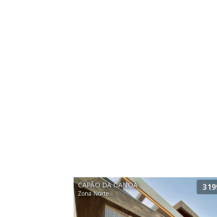
CAPÃO DA CANOA
319
Zona Norte