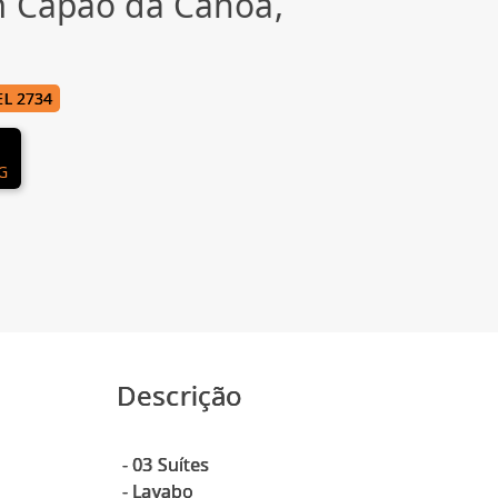
m Capão da Canoa,
L 2734
NG
Descrição
- 03 Suítes
- Lavabo