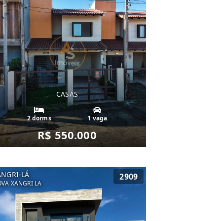
CASAS
2 dorms
1 vaga
R$ 550.000
ANGRI-LÁ
2909
VA XANGRI LA