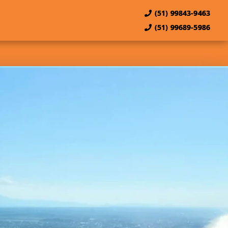
(51) 99843-9463
(51) 99689-5986