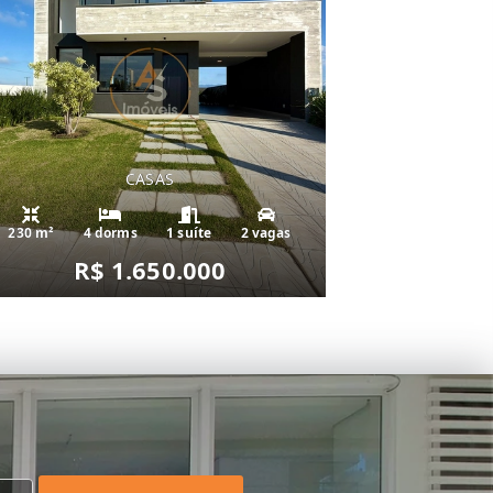
CASAS
230 m²
4 dorms
1 suíte
2 vagas
R$ 1.650.000