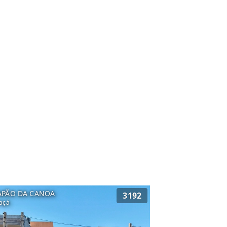
APÃO DA CANOA
3192
açá