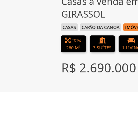
Casas à venda e
GIRASSOL
CASAS
CAPÃO DA CANOA
IMÓVE
TOTAL
260 M²
3 SUÍTES
1 LIVI
R$ 2.690.000