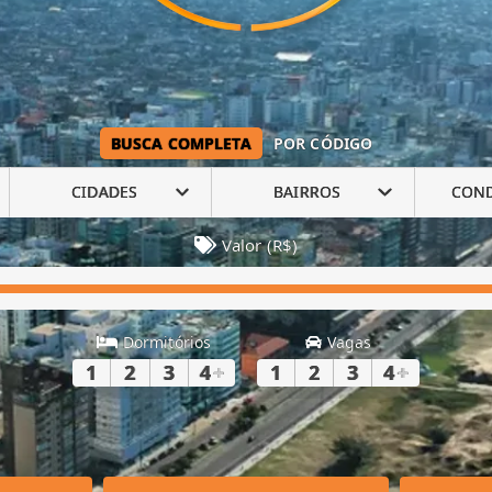
BUSCA COMPLETA
POR CÓDIGO
CIDADES
BAIRROS
CON
Valor (R$)
Dormitórios
Vagas
1
2
3
4
+
1
2
3
4
+