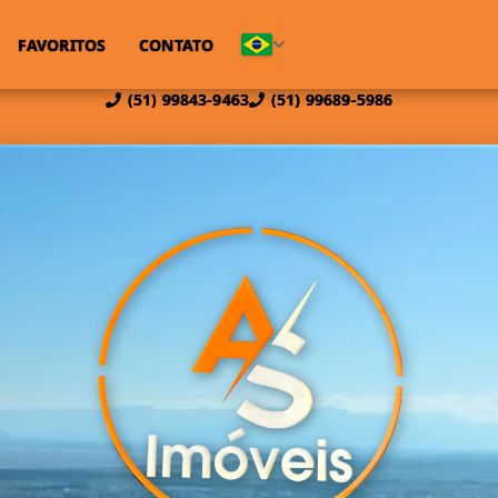
FAVORITOS
CONTATO
(51) 99843-9463
(51) 99689-5986