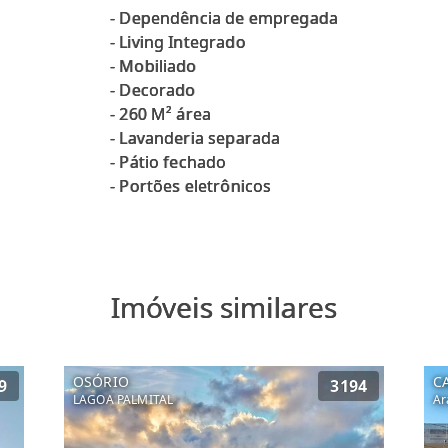
- ⁠Dependência de empregada
- Living Integrado
- Mobiliado
- ⁠Decorado
- ⁠260 M² área
- ⁠Lavanderia separada
- ⁠Pátio fechado
Imóveis similares
OSÓRIO
C
9
3194
LAGOA PALMITAL
Ar