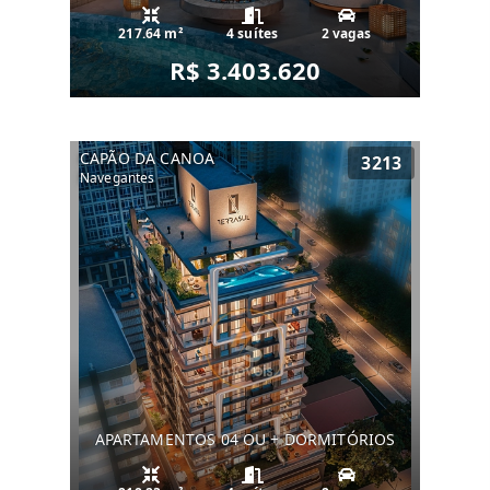
217.64 m²
4 suítes
2 vagas
R$ 3.403.620
CAPÃO DA CANOA
3213
Navegantes
APARTAMENTOS 04 OU + DORMITÓRIOS