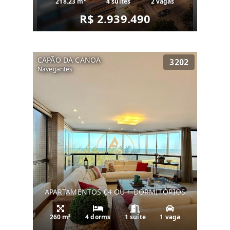
218.23 m²
4 suítes
2 vagas
R$ 2.939.490
CAPÃO DA CANOA
3202
Navegantes
APARTAMENTOS 04 OU + DORMITÓRIOS
260 m²
4 dorms
1 suíte
1 vaga