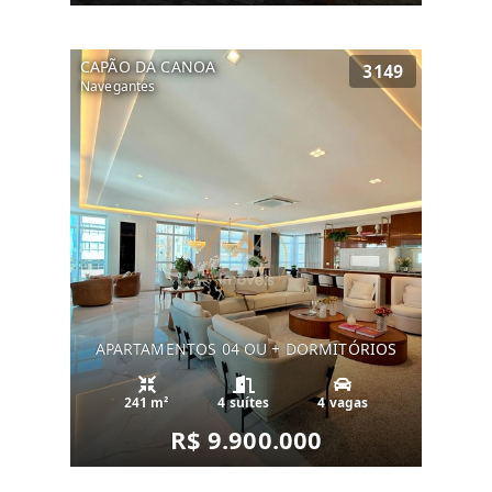
CAPÃO DA CANOA
3149
Navegantes
APARTAMENTOS 04 OU + DORMITÓRIOS
241 m²
4 suítes
4 vagas
R$ 9.900.000