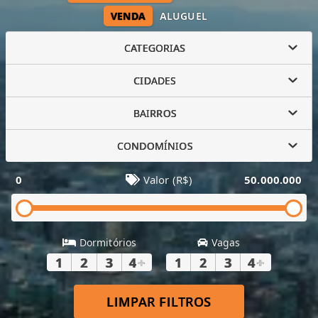
VENDA
ALUGUEL
CATEGORIAS
CIDADES
BAIRROS
CONDOMÍNIOS
0
Valor (R$)
50.000.000
Dormitórios
Vagas
1
2
3
4
+
1
2
3
4
+
LIMPAR FILTROS