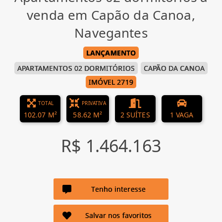
venda em Capão da Canoa,
Navegantes
LANÇAMENTO
APARTAMENTOS 02 DORMITÓRIOS
CAPÃO DA CANOA
IMÓVEL 2719
TOTAL
PRIVATIVA
102.07 M²
58.62 M²
2 SUÍTES
1 VAGA
R$ 1.464.163
Tenho interesse
Salvar nos favoritos