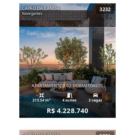
CAPÃO DA CANOA
3232
Navegantes
APARTAMENTOS 02 DORMITÓRIOS
215.54 m²
4 suítes
2 vagas
R$ 4.228.740
CAPÃO DA CANOA