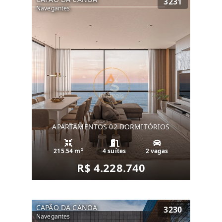
3231
Navegantes
APARTAMENTOS 02 DORMITÓRIOS
215.54 m²
4 suítes
2 vagas
R$ 4.228.740
CAPÃO DA CANOA
3230
Navegantes