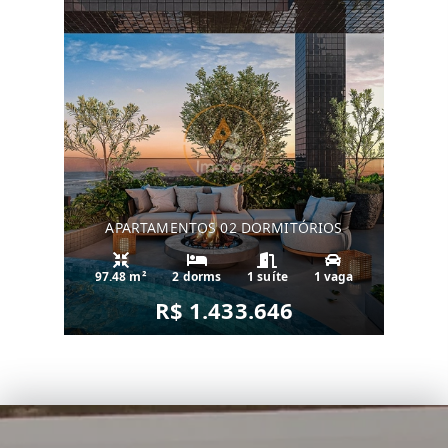
APARTAMENTOS 02 DORMITÓRIOS
97.48 m²
2 dorms
1 suíte
1 vaga
R$ 1.433.646