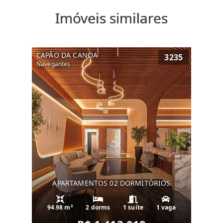
Imóveis similares
CAPÃO DA CANOA
3235
Navegantes
APARTAMENTOS 02 DORMITÓRIOS
94.98 m²
2 dorms
1 suíte
1 vaga