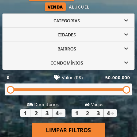
VENDA
ALUGUEL
CATEGORIAS
CIDADES
BAIRROS
CONDOMÍNIOS
0
Valor (R$)
50.000.000
Dormitórios
Vagas
1
2
3
4
+
1
2
3
4
+
LIMPAR FILTROS