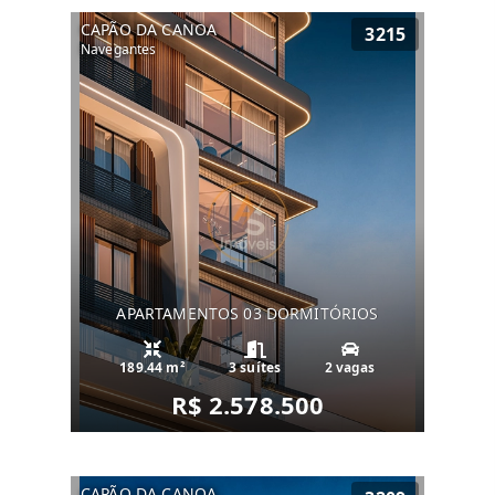
CAPÃO DA CANOA
3215
Navegantes
APARTAMENTOS 03 DORMITÓRIOS
189.44 m²
3 suítes
2 vagas
R$ 2.578.500
CAPÃO DA CANOA