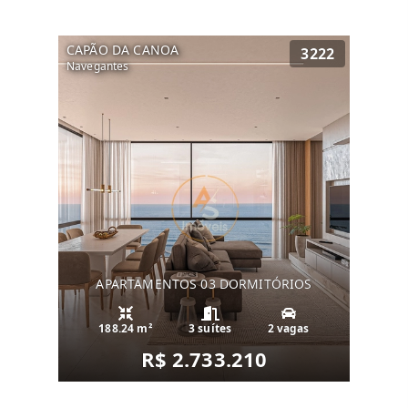
CAPÃO DA CANOA
3222
Navegantes
APARTAMENTOS 03 DORMITÓRIOS
188.24 m²
3 suítes
2 vagas
R$ 2.733.210