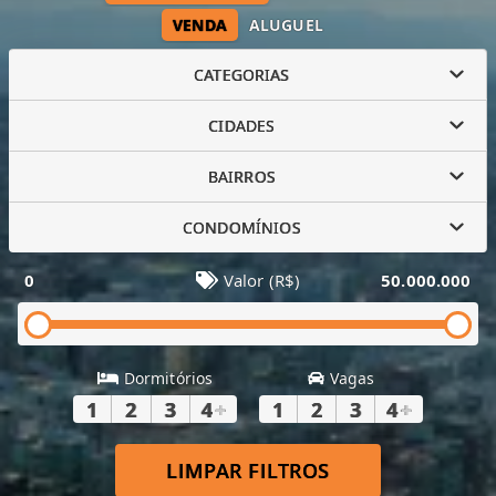
VENDA
ALUGUEL
CATEGORIAS
CIDADES
BAIRROS
CONDOMÍNIOS
0
Valor (R$)
50.000.000
Dormitórios
Vagas
1
2
3
4
+
1
2
3
4
+
LIMPAR FILTROS