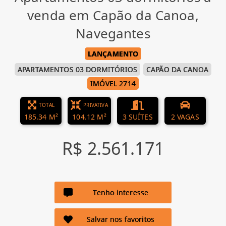
venda em Capão da Canoa,
Navegantes
LANÇAMENTO
APARTAMENTOS 03 DORMITÓRIOS
CAPÃO DA CANOA
IMÓVEL 2714
TOTAL
PRIVATIVA
185.34 M²
104.12 M²
3 SUÍTES
2 VAGAS
R$ 2.561.171
Tenho interesse
Salvar nos favoritos