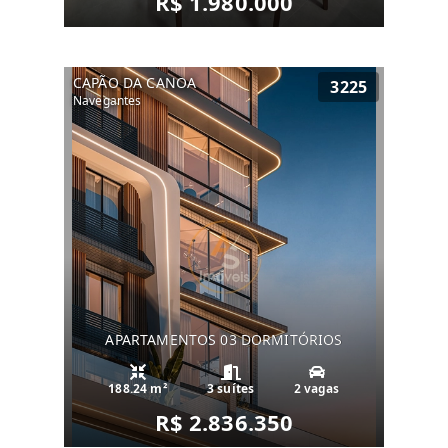
R$ 1.980.000
CAPÃO DA CANOA
3225
Navegantes
APARTAMENTOS 03 DORMITÓRIOS
188.24 m²
3 suítes
2 vagas
R$ 2.836.350