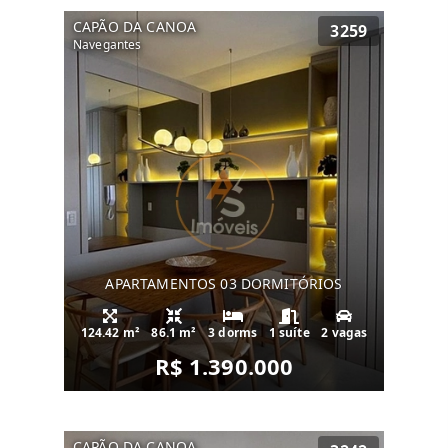
CAPÃO DA CANOA
3259
Navegantes
APARTAMENTOS 03 DORMITÓRIOS
124.42 m²
86.1 m²
3 dorms
1 suíte
2 vagas
R$ 1.390.000
CAPÃO DA CANOA