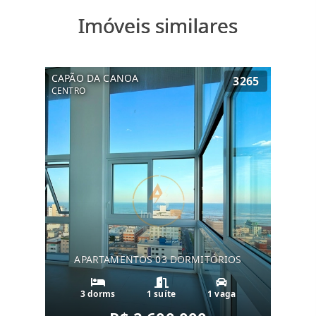
Imóveis similares
CAPÃO DA CANOA
3265
CENTRO
APARTAMENTOS 03 DORMITÓRIOS
3 dorms
1 suíte
1 vaga