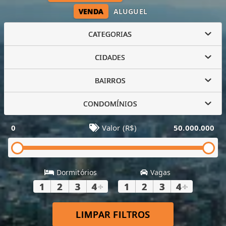
VENDA
ALUGUEL
CATEGORIAS
CIDADES
BAIRROS
CONDOMÍNIOS
0
Valor (R$)
50.000.000
Dormitórios
Vagas
1
2
3
4
+
1
2
3
4
+
LIMPAR FILTROS