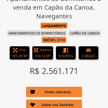
venda em Capão da Canoa,
Navegantes
LANÇAMENTO
APARTAMENTOS 03 DORMITÓRIOS
CAPÃO DA CANOA
IMÓVEL 2714
TOTAL
PRIVATIVA
185.34 M²
104.12 M²
3 SUÍTES
2 VAGAS
R$ 2.561.171
Tenho interesse
Salvar nos favoritos