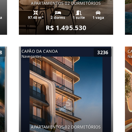
APARTAMENTOS 02 DORMITÓRIOS
ga
97.48 m²
2 dorms
1 suíte
1 vaga
R$ 1.495.530
CAPÃO DA CANOA
C
8
3236
Navegantes
Na
APARTAMENTOS 02 DORMITÓRIOS