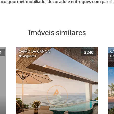
Imóveis similares
CAPÃO DA CANOA
C
1
3240
Navegantes
Na