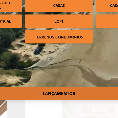
 OU +
CASAS
CAS
S
STRIAL
LOFT
TERRENOS CONDOMINIOS
LANÇAMENTO!!