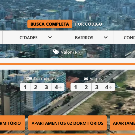
BUSCA COMPLETA
POR CÓDIGO
CIDADES
BAIRROS
CON
Valor (R$)
Dormitórios
Vagas
1
2
3
4
+
1
2
3
4
+
RMITÓRIO
APARTAMENTOS 02 DORMITÓRIOS
APARTAME