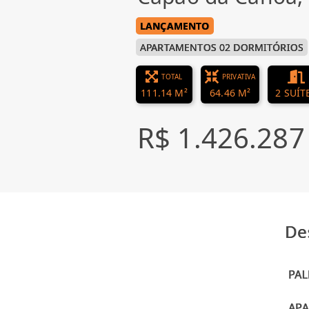
LANÇAMENTO
APARTAMENTOS 02 DORMITÓRIOS
TOTAL
PRIVATIVA
111.14 M²
64.46 M²
2 SUÍT
R$ 1.426.287
De
PAL
AP