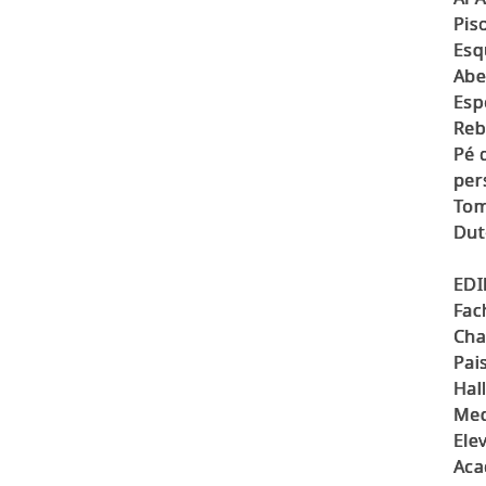
Pis
Esq
Abe
Esp
Reb
Pé 
per
Tom
Dut
EDI
Fac
Cha
Pai
Hal
Med
Ele
Aca