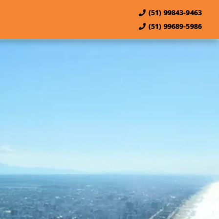
(51) 99843-9463
(51) 99689-5986