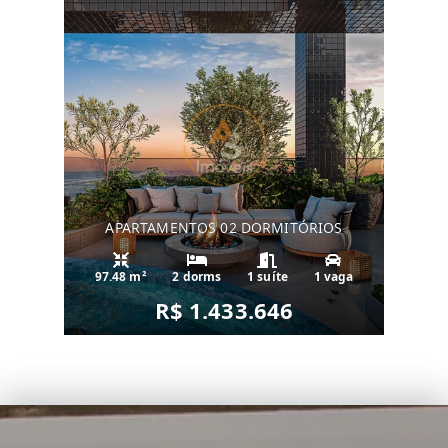
APARTAMENTOS 02 DORMITÓRIOS
97.48 m²
2 dorms
1 suíte
1 vaga
R$ 1.433.646