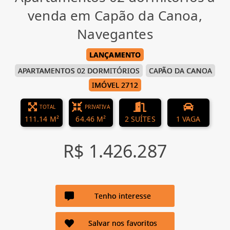
venda em Capão da Canoa,
Navegantes
LANÇAMENTO
APARTAMENTOS 02 DORMITÓRIOS
CAPÃO DA CANOA
IMÓVEL 2712
TOTAL
PRIVATIVA
111.14 M²
64.46 M²
2 SUÍTES
1 VAGA
R$ 1.426.287
Tenho interesse
Salvar nos favoritos