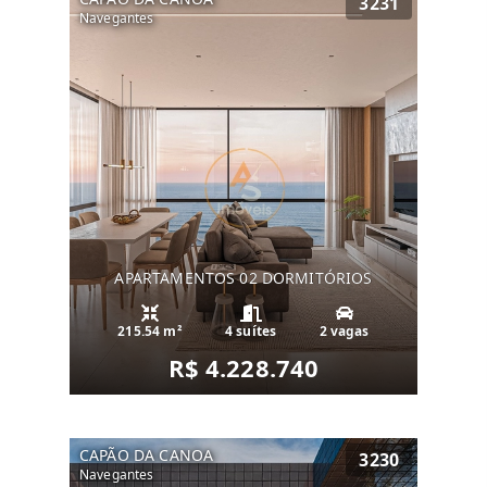
3231
Navegantes
APARTAMENTOS 02 DORMITÓRIOS
215.54 m²
4 suítes
2 vagas
R$ 4.228.740
CAPÃO DA CANOA
3230
Navegantes