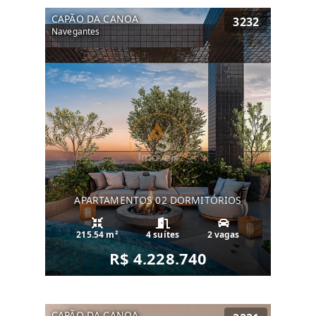
CAPÃO DA CANOA
3232
Navegantes
APARTAMENTOS 02 DORMITÓRIOS
215.54 m²
4 suítes
2 vagas
R$ 4.228.740
CAPÃO DA CANOA