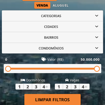
VENDA
ALUGUEL
CATEGORIAS
CIDADES
BAIRROS
CONDOMÍNIOS
0
Valor (R$)
50.000.000
Dormitórios
Vagas
1
2
3
4
+
1
2
3
4
+
LIMPAR FILTROS