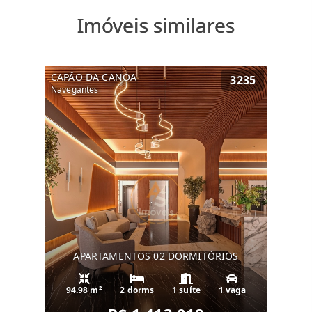
Imóveis similares
CAPÃO DA CANOA
3235
Navegantes
APARTAMENTOS 02 DORMITÓRIOS
94.98 m²
2 dorms
1 suíte
1 vaga