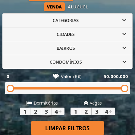
VENDA
ALUGUEL
CATEGORIAS
CIDADES
BAIRROS
CONDOMÍNIOS
0
Valor (R$)
50.000.000
Dormitórios
Vagas
1
2
3
4
+
1
2
3
4
+
LIMPAR FILTROS