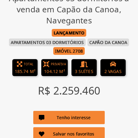
venda em Capão da Canoa,
Navegantes
LANÇAMENTO
APARTAMENTOS 03 DORMITÓRIOS
CAPÃO DA CANOA
IMÓVEL 2708
TOTAL
PRIVATIVA
185.74 M²
104.12 M²
3 SUÍTES
2 VAGAS
R$ 2.259.460
Tenho interesse
Salvar nos favoritos