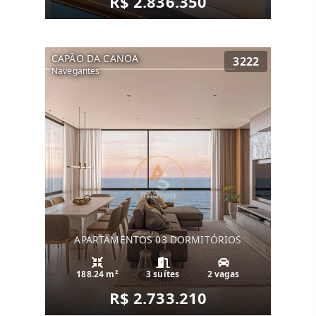
R$ 2.836.350
CAPÃO DA CANOA
3222
Navegantes
APARTAMENTOS 03 DORMITÓRIOS
188.24 m²
3 suítes
2 vagas
R$ 2.733.210