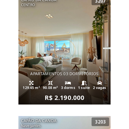
3207
CENTRO
APARTAMENTOS 03 DORMITÓRIOS
129.45 m²
90.08 m²
3 dorms
1 suíte
2 vagas
R$ 2.190.000
CAPÃO DA CANOA
3203
Navegantes